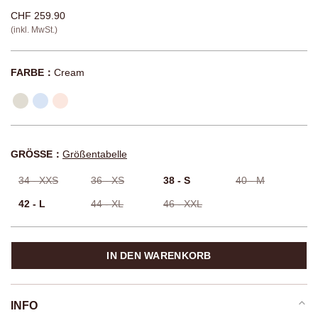
CHF 259.90
(inkl. MwSt.)
FARBE：
Cream
GRÖSSE：
Größentabelle
34 - XXS
36 - XS
38 - S
40 - M
42 - L
44 - XL
46 - XXL
IN DEN WARENKORB
INFO