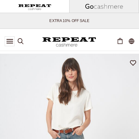
WEICHE NEUE STYLES & FRISCHE FARBEN FÜR DIE KOMMENDE
SAISON
EXTRA 10% OFF SALE
*DIESES ANGEBOT GILT BIS ZUM 12 AUGUST 2026
*GILT NICHT FÜR LIMITED EDITION
*AUSNAHMEN SIND MÖGLICH
NEUE CASHMERE-NEUHEITEN
WEICHE NEUE STYLES & FRISCHE FARBEN FÜR DIE KOMMENDE
SAISON
EXTRA 10% OFF SALE