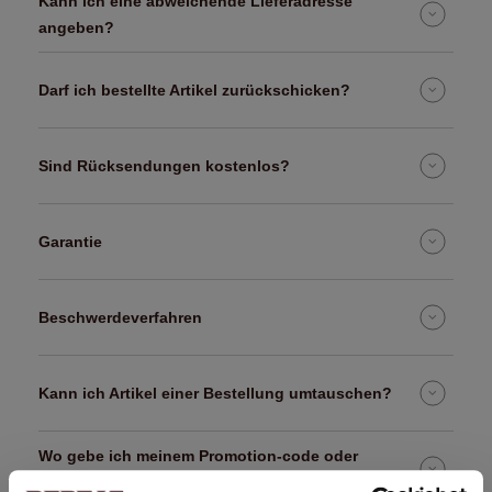
Kann ich eine abweichende Lieferadresse
angeben?
Darf ich bestellte Artikel zurückschicken?
Sind Rücksendungen kostenlos?
Garantie
Beschwerdeverfahren
Kann ich Artikel einer Bestellung umtauschen?
Wo gebe ich meinem Promotion-code oder
Gutscheincode ein?