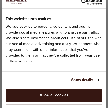
Wie erhalte ich einen Promotion-code?
This website uses cookies
STANDORT ÄNDERN
We use cookies to personalise content and ads, to
Wie kann ich mich für den Newsletter anmelden?
provide social media features and to analyse our traffic.
Sie besuchen Repeat cashmere von Schweiz (CHF) aus.
We also share information about your use of our site with
Möchten Sie Ihre Standort aktualisieren?
Ich habe nach der Anmeldung keinen Promotion-
our social media, advertising and analytics partners who
Land:
code erhalten!
may combine it with other information that you’ve
Vereinigte Staaten ($)
provided to them or that they’ve collected from your use
Mein Promotion- bzw. Gutscheincode funktioniert
of their services.
nicht
Sprache:
English
Kann ich mich auch vom Newsletter abmelden?
Show details
WEITER
Wie kann ich eine Bestellung tätigen?
Allow all cookies
Nein, weiter shoppen in
Schweiz (CHF)