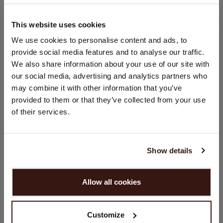
100% Bio-Kaschmir (GOTS-zertifiziert)
This website uses cookies
STANDORT ÄNDERN
We use cookies to personalise content and ads, to
GRÖSSE & SCHNITT
provide social media features and to analyse our traffic.
Sie besuchen Repeat cashmere von Schweiz (CHF) aus.
We also share information about your use of our site with
Möchten Sie Ihre Standort aktualisieren?
our social media, advertising and analytics partners who
PFLEGEHINWEISE
Land:
may combine it with other information that you’ve
provided to them or that they’ve collected from your use
Vereinigte Staaten ($)
VERSAND & RÜCKGABE
of their services.
Sprache:
English
Show details
DAS KÖNNTE IHNEN AUCH GEFALLEN
WEITER
Allow all cookies
Nein, weiter shoppen in
Schweiz (CHF)
Customize