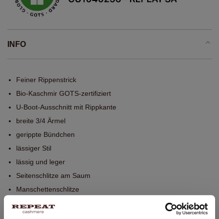
INFO
Feiner Rippenstrick
Bio-Kaschmir GOTS-zertifiziert
U-Boot-Ausschnitt mit Rippkante
breite 3/4 Ärmel
gerippte Bündchen
lässiger Stil
lässig und leger
Seitenschlitze am Saum
Manschettenschlitze
Ganzes Kleidungsstück is nahtlos gestrickt
Handwäsche, chemische Reinigung möglich