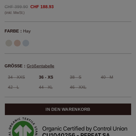
CHF 399.90
CHF 188.93
(inkl. MwSt.)
FARBE：
Hay
GRÖSSE：
Größentabelle
34 - XXS
36 - XS
38 - S
40 - M
42 - L
44 - XL
46 - XXL
IN DEN WARENKORB