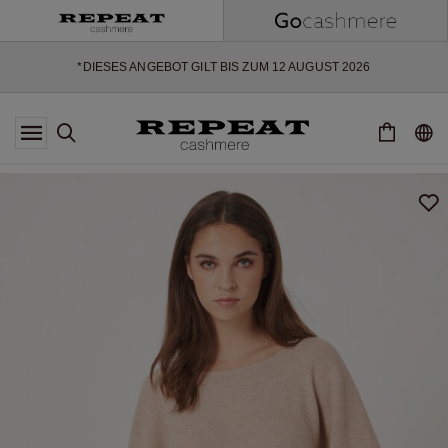
WEICHE NEUE STYLES & FRISCHE FARBEN FÜR DIE KOMMENDE
SAISON
EXTRA 10% OFF SALE
*DIESES ANGEBOT GILT BIS ZUM 12 AUGUST 2026
*GILT NICHT FÜR LIMITED EDITION
*AUSNAHMEN SIND MÖGLICH
NEUE CASHMERE-NEUHEITEN
WEICHE NEUE STYLES & FRISCHE FARBEN FÜR DIE KOMMENDE
SAISON
EXTRA 10% OFF SALE