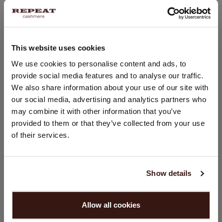
Knopfverschluss vorne
Gerader Schnitt
Gerade Passform
Handwäsche, chemische Reinigung möglich
This website uses cookies
100% Bio-Kaschmir (GOTS-zertifiziert)
STANDORT ÄNDERN
We use cookies to personalise content and ads, to
provide social media features and to analyse our traffic.
Sie besuchen Repeat cashmere von Schweiz (CHF) aus.
We also share information about your use of our site with
Möchten Sie Ihre Standort aktualisieren?
GRÖSSE & SCHNITT
our social media, advertising and analytics partners who
Land:
may combine it with other information that you’ve
provided to them or that they’ve collected from your use
Vereinigte Staaten ($)
PFLEGEHINWEISE
of their services.
Sprache:
VERSAND & RÜCKGABE
English
Show details
WEITER
Allow all cookies
DAS KÖNNTE IHNEN AUCH GEFALLEN
Nein, weiter shoppen in
Schweiz (CHF)