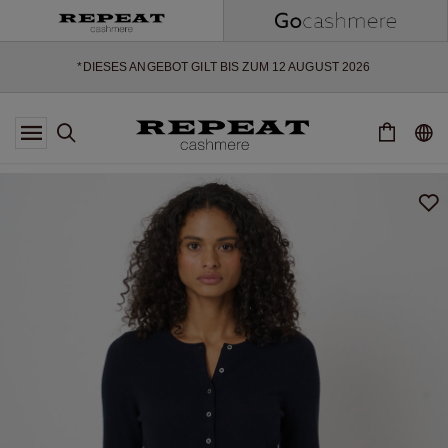
WEICHE NEUE STYLES & FRISCHE FARBEN FÜR DIE KOMMENDE
SAISON
EXTRA 10% OFF SALE
*DIESES ANGEBOT GILT BIS ZUM 12 AUGUST 2026
*GILT NICHT FÜR LIMITED EDITION
*AUSNAHMEN SIND MÖGLICH
NEUE CASHMERE-NEUHEITEN
WEICHE NEUE STYLES & FRISCHE FARBEN FÜR DIE KOMMENDE
SAISON
EXTRA 10% OFF SALE