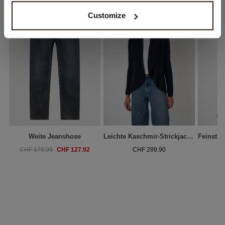
Customize
Weite Jeanshose
Leichte Kaschmir-Strickjacke Mit Schalkragen
CHF 127.92
CHF 179.95
CHF 289.90