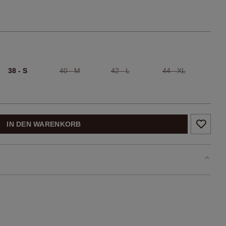
38 - S
40 - M
42 - L
44 - XL
IN DEN WARENKORB