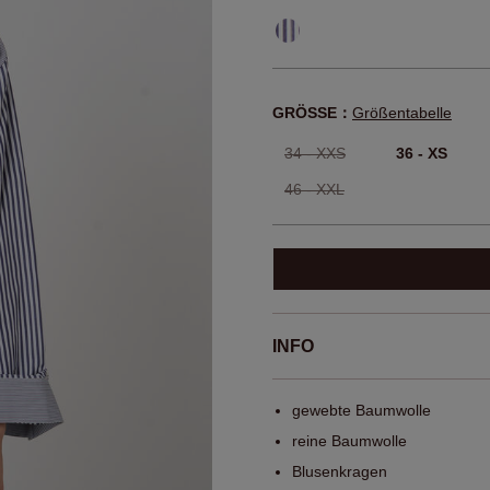
GRÖSSE：
Größentabelle
34 - XXS
36 - XS
46 - XXL
INFO
gewebte Baumwolle
reine Baumwolle
Blusenkragen