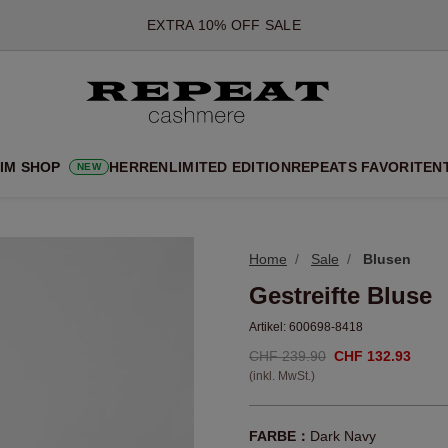
*DIESES ANGEBOT GILT BIS ZUM 12 AUGUST 2026
*GILT NICHT FÜR LIMITED EDITION
*AUSNAHMEN SIND MÖGLICH
NEUE CASHMERE-NEUHEITEN
CHE NEUE STYLES & FRISCHE FARBEN FÜR DIE KOMMENDE SA
 IM SHOP
HERREN
LIMITED EDITION
REPEATS FAVORITEN
NEW
EXTRA 10% OFF SALE
Home
Sale
Blusen
Gestreifte Bluse
Artikel:
600698-8418
CHF 239.90
CHF 132.93
(inkl. MwSt.)
FARBE：
Dark Navy