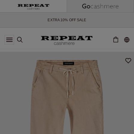
WEICHE NEUE STYLES & FRISCHE FARBEN FÜR DIE KOMMENDE
SAISON
EXTRA 10% OFF SALE
*DIESES ANGEBOT GILT BIS ZUM 12 AUGUST 2026
*GILT NICHT FÜR LIMITED EDITION
*AUSNAHMEN SIND MÖGLICH
NEUE CASHMERE-NEUHEITEN
WEICHE NEUE STYLES & FRISCHE FARBEN FÜR DIE KOMMENDE
SAISON
EXTRA 10% OFF SALE