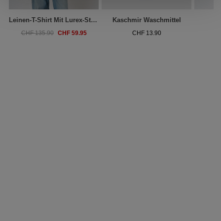
Leinen-T-Shirt Mit Lurex-Streifen
Kaschmir Waschmittel
A
CHF 59.95
CHF 135.90
CHF 13.90