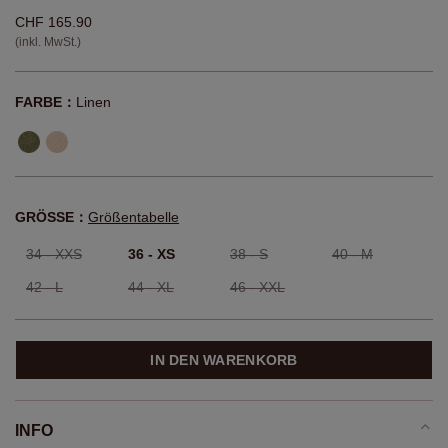
CHF 165.90
(inkl. MwSt.)
FARBE：
Linen
GRÖSSE：
Größentabelle
34 - XXS
36 - XS
38 - S
40 - M
42 - L
44 - XL
46 - XXL
IN DEN WARENKORB
INFO