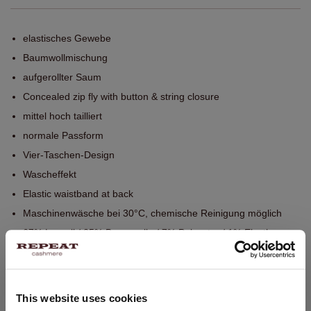
elastisches Gewebe
Baumwollmischung
aufgerollter Saum
Concealed zip fly with button & string closure
mittel hoch tailliert
normale Passform
Vier-Taschen-Design
Wascheffekt
Elastic waistband at back
Maschinenwäsche bei 30°C, chemische Reinigung möglich
67% Lyocell / 25% Baumwolle / 7% Polyester / 1% Elasthan
GRÖSSE & SCHNITT
This website uses cookies