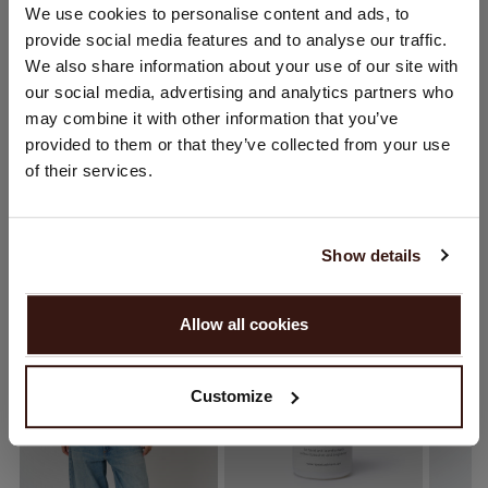
STANDORT ÄNDERN
We use cookies to personalise content and ads, to
PFLEGEHINWEISE
provide social media features and to analyse our traffic.
Sie besuchen Repeat cashmere von Schweiz (CHF) aus.
We also share information about your use of our site with
Möchten Sie Ihre Standort aktualisieren?
VERSAND & RÜCKGABE
our social media, advertising and analytics partners who
Land:
may combine it with other information that you’ve
provided to them or that they’ve collected from your use
Vereinigte Staaten ($)
of their services.
Sprache:
DAS KÖNNTE IHNEN AUCH GEFALLEN
English
Show details
WEITER
Allow all cookies
Nein, weiter shoppen in
Schweiz (CHF)
Customize