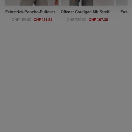
Feinstrick-Poncho-Pullover Aus Kaschmir-Baumwollmischung
Offener Cardigan Mit Streifen-Detail Aus Baumwollmischung
Fussel
CHF 111.93
CHF 167.30
CHF 199.90
CHF 239.00