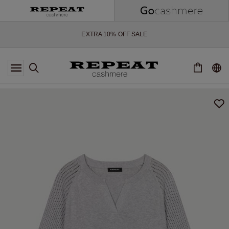
WEICHE NEUE STYLES & FRISCHE FARBEN FÜR DIE KOMMENDE
SAISON
EXTRA 10% OFF SALE
*DIESES ANGEBOT GILT BIS ZUM 12 AUGUST 2026
*GILT NICHT FÜR LIMITED EDITION
*AUSNAHMEN SIND MÖGLICH
NEUE CASHMERE-NEUHEITEN
WEICHE NEUE STYLES & FRISCHE FARBEN FÜR DIE KOMMENDE
SAISON
EXTRA 10% OFF SALE