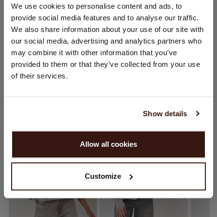
STANDORT ÄNDERN
We use cookies to personalise content and ads, to
PFLEGEHINWEISE
provide social media features and to analyse our traffic.
Sie besuchen Repeat cashmere von Schweiz (CHF) aus.
We also share information about your use of our site with
Möchten Sie Ihre Standort aktualisieren?
VERSAND & RÜCKGABE
our social media, advertising and analytics partners who
Land:
may combine it with other information that you’ve
provided to them or that they’ve collected from your use
Vereinigte Staaten ($)
of their services.
Sprache:
DAS KÖNNTE IHNEN AUCH GEFALLEN
English
Show details
WEITER
Allow all cookies
Nein, weiter shoppen in
Schweiz (CHF)
Customize