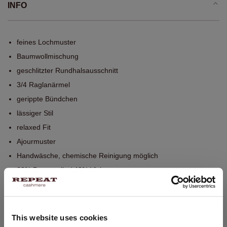
INFO
feines Lochmuster
Baumwollmischung
geschlitzter Rundhalsausschnitt
3/4 Raglanärmel
gerippte Bündchen
lässiger Stil
relaxed Fit
Ajourmuster
Handwäsche, chemische Reinigung möglich
60% Baumwolle / 40% Viskose
GRÖSSE & SCHNITT
This website uses cookies