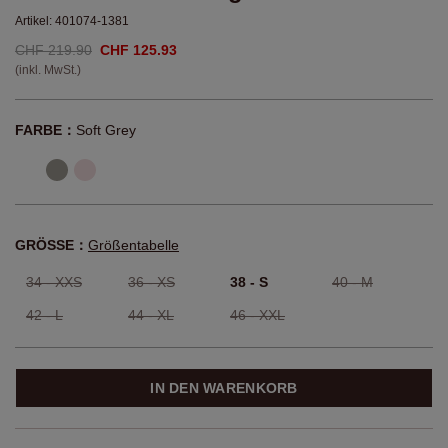
Artikel:
401074-1381
CHF 219.90
CHF 125.93
(inkl. MwSt.)
FARBE：
Soft Grey
GRÖSSE：
Größentabelle
34 - XXS
36 - XS
38 - S
40 - M
42 - L
44 - XL
46 - XXL
IN DEN WARENKORB