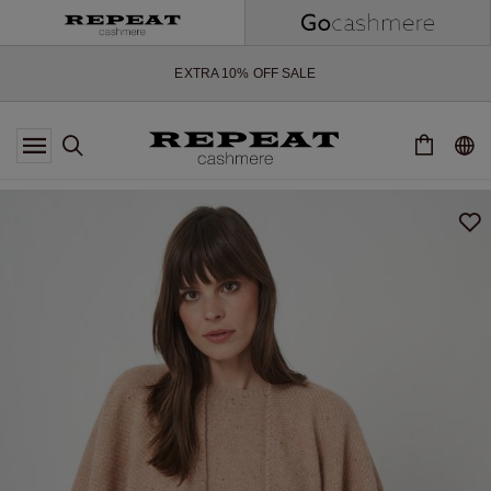
WEICHE NEUE STYLES & FRISCHE FARBEN FÜR DIE KOMMENDE
SAISON
EXTRA 10% OFF SALE
*DIESES ANGEBOT GILT BIS ZUM 12 AUGUST 2026
*GILT NICHT FÜR LIMITED EDITION
*AUSNAHMEN SIND MÖGLICH
NEUE CASHMERE-NEUHEITEN
WEICHE NEUE STYLES & FRISCHE FARBEN FÜR DIE KOMMENDE
SAISON
EXTRA 10% OFF SALE