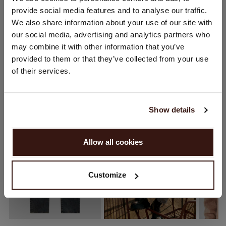
provide social media features and to analyse our traffic.
Sie besuchen Repeat cashmere von Schweiz (CHF) aus.
We also share information about your use of our site with
VERSAND & RÜCKGABE
Möchten Sie Ihre Standort aktualisieren?
our social media, advertising and analytics partners who
Land:
may combine it with other information that you’ve
provided to them or that they’ve collected from your use
Vereinigte Staaten ($)
of their services.
DAS KÖNNTE IHNEN AUCH GEFALLEN
Sprache:
English
Show details
WEITER
Allow all cookies
Nein, weiter shoppen in
Schweiz (CHF)
Customize