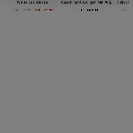
Weite Jeanshose
Kaschmir-Cardigan Mit Argyle-Muster In Multicolor
CHF 127.92
CHF 179.95
CHF 449.90
CHF 