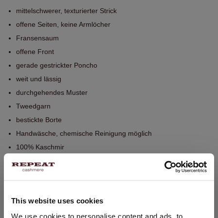
mittelschwerer, texturierter Strick
offene Seiten, keine Armlöcher
Fransensaum
offene Front
gerade gestrickter Poncho
weit und lässig
durchgehendes Muster
Tweedgarn
bestickte Borte
Handwäsche, chemische Reinigung möglich
100% Kaschmir
GRÖSSE & SCHNITT
This website uses cookies
PFLEGEHINWEISE
STANDORT ÄNDERN
We use cookies to personalise content and ads, to