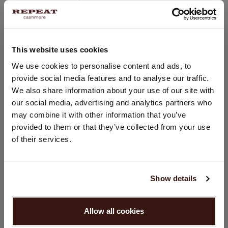
Pointelle- und Ripp-Details an Ärmeln und Saum
Handwäsche, chemische Reinigung möglich
100% Bio-Kaschmir (GOTS-zertifiziert)
This website uses cookies
STANDORT ÄNDERN
We use cookies to personalise content and ads, to
GRÖSSE & SCHNITT
provide social media features and to analyse our traffic.
Sie besuchen Repeat cashmere von Schweiz (CHF) aus.
We also share information about your use of our site with
Möchten Sie Ihre Standort aktualisieren?
our social media, advertising and analytics partners who
PFLEGEHINWEISE
Land:
may combine it with other information that you’ve
provided to them or that they’ve collected from your use
Vereinigte Staaten ($)
VERSAND & RÜCKGABE
of their services.
Sprache:
English
Show details
DAS KÖNNTE IHNEN AUCH GEFALLEN
WEITER
Allow all cookies
Nein, weiter shoppen in
Schweiz (CHF)