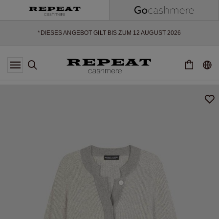
WEICHE NEUE STYLES & FRISCHE FARBEN FÜR DIE KOMMENDE
SAISON
EXTRA 10% OFF SALE
*DIESES ANGEBOT GILT BIS ZUM 12 AUGUST 2026
*GILT NICHT FÜR LIMITED EDITION
*AUSNAHMEN SIND MÖGLICH
NEUE CASHMERE-NEUHEITEN
WEICHE NEUE STYLES & FRISCHE FARBEN FÜR DIE KOMMENDE
SAISON
EXTRA 10% OFF SALE