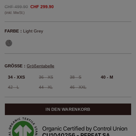
CHF 499.90
CHF 299.90
(inkl. MwSt.)
FARBE：
Light Grey
GRÖSSE：
Größentabelle
34 - XXS
36 - XS
38 - S
40 - M
42 - L
44 - XL
46 - XXL
IN DEN WARENKORB