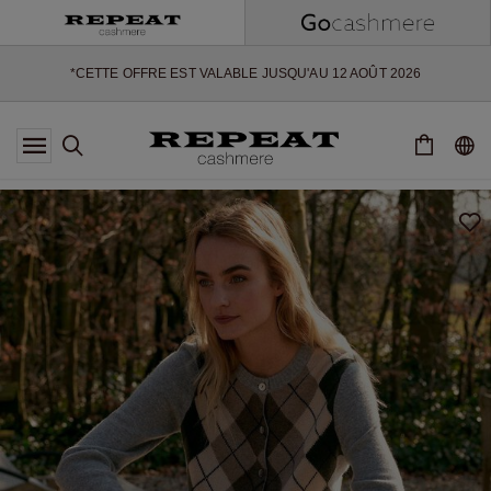
NOUVEAUX STYLES DOUX ET NOUVELLES COULEURS POUR LA
SAISON À VENIR
EXTRA 10% OFF SALE
*CETTE OFFRE EST VALABLE JUSQU'AU 12 AOÛT 2026
*NON VALABLE SUR LIMITED EDITION
*EXCEPTIONS PEUVENT S'APPLIQUER
NOUVEAUTÉS EN CACHEMIRE
NOUVEAUX STYLES DOUX ET NOUVELLES COULEURS POUR LA
SAISON À VENIR
EXTRA 10% OFF SALE