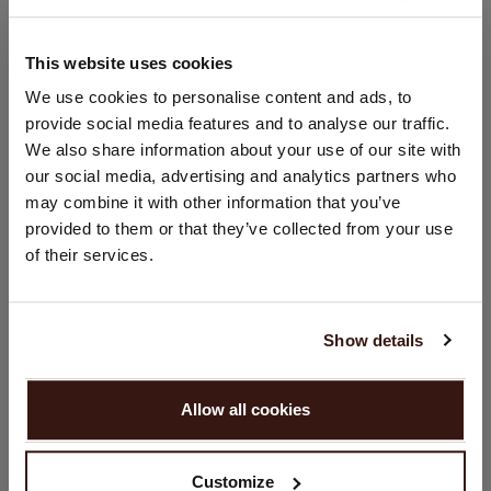
100% Cachemire organique (certifié GOTS)
This website uses cookies
CHANGER DE PAYS
We use cookies to personalise content and ads, to
TAILLE & COUPE
provide social media features and to analyse our traffic.
Vous visitez Repeat cashmere depuis Pays - Bas (€).
We also share information about your use of our site with
Souhaitez-vous mettre à jour votre localisation ?
ENTRETIEN
our social media, advertising and analytics partners who
Pays:
may combine it with other information that you’ve
provided to them or that they’ve collected from your use
États-Unis ($)
LIVRAISON ET RETOURS
of their services.
Langue:
English
Show details
VOUS ALLEZ ADORER ÇA
CONTINUER
Allow all cookies
Non, continuez à naviguer en
Pays - Bas (€)
Customize