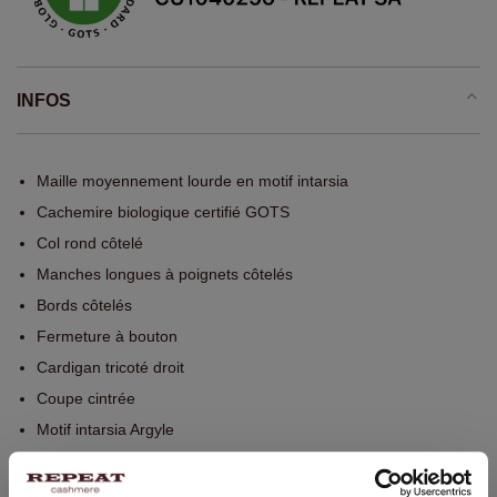
INFOS
Maille moyennement lourde en motif intarsia
Cachemire biologique certifié GOTS
Col rond côtelé
Manches longues à poignets côtelés
Bords côtelés
Fermeture à bouton
Cardigan tricoté droit
Coupe cintrée
Motif intarsia Argyle
Motif multicolore
Lavage à la main, nettoyage à sec autorisé