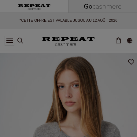
NOUVEAUX STYLES DOUX ET NOUVELLES COULEURS POUR LA
SAISON À VENIR
EXTRA 10% OFF SALE
*CETTE OFFRE EST VALABLE JUSQU'AU 12 AOÛT 2026
*NON VALABLE SUR LIMITED EDITION
*EXCEPTIONS PEUVENT S'APPLIQUER
NOUVEAUTÉS EN CACHEMIRE
NOUVEAUX STYLES DOUX ET NOUVELLES COULEURS POUR LA
SAISON À VENIR
EXTRA 10% OFF SALE