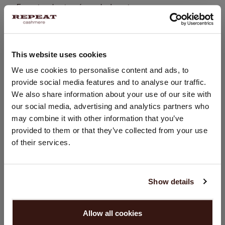
Fermeture boutonnée sur le devant
Coupe droite
Coupe droite
Lavage à la main, nettoyage à sec autorisé
This website uses cookies
100% Cachemire organique (certifié GOTS)
CHANGER DE PAYS
We use cookies to personalise content and ads, to
provide social media features and to analyse our traffic.
Vous visitez Repeat cashmere depuis Pays - Bas (€).
We also share information about your use of our site with
Souhaitez-vous mettre à jour votre localisation ?
TAILLE & COUPE
our social media, advertising and analytics partners who
Pays:
may combine it with other information that you’ve
ENTRETIEN
provided to them or that they’ve collected from your use
États-Unis ($)
of their services.
Langue:
LIVRAISON ET RETOURS
English
Show details
CONTINUER
VOUS ALLEZ ADORER ÇA
Allow all cookies
Non, continuez à naviguer en
Pays - Bas (€)