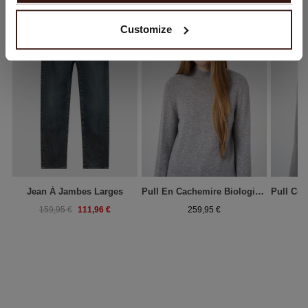
Customize
Jean À Jambes Larges
Pull En Cachemire Biologique Avec Col Montant
111,96 €
159,95 €
259,95 €