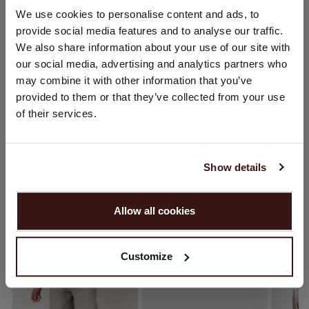
CHANGER DE PAYS
We use cookies to personalise content and ads, to
ENTRETIEN
provide social media features and to analyse our traffic.
Vous visitez Repeat cashmere depuis Pays - Bas (€).
We also share information about your use of our site with
Souhaitez-vous mettre à jour votre localisation ?
LIVRAISON ET RETOURS
our social media, advertising and analytics partners who
Pays:
may combine it with other information that you’ve
provided to them or that they’ve collected from your use
États-Unis ($)
of their services.
VOUS ALLEZ ADORER ÇA
Langue:
English
Show details
CONTINUER
Allow all cookies
Non, continuez à naviguer en
Pays - Bas (€)
Customize