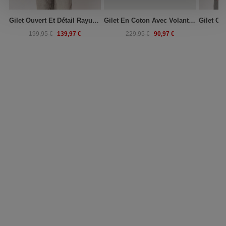
Gilet Ouvert Et Détail Rayures En Mélange De Coton
Gilet En Coton Avec Volants Et Nœud
139,97 €
90,97 €
199,95 €
229,95 €
19