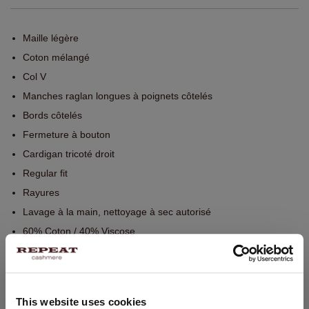
Maille légère
Coton mélangé
Col V
Manches raglan longues à poignets côtelés
Bords côtelés
Fermeture à bouton
Cardigan tricoté droit
Regular fit
Rayures
Lavage à la main, nettoyage à sec autorisé
60% Coton / 40% Viscose
TAILLE & COUPE
This website uses cookies