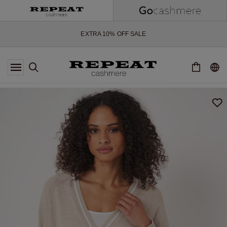
NOUVEAUX STYLES DOUX ET NOUVELLES COULEURS POUR LA
SAISON À VENIR
EXTRA 10% OFF SALE
*CETTE OFFRE EST VALABLE JUSQU'AU 12 AOÛT 2026
*NON VALABLE SUR LIMITED EDITION
*EXCEPTIONS PEUVENT S'APPLIQUER
NOUVEAUTÉS EN CACHEMIRE
NOUVEAUX STYLES DOUX ET NOUVELLES COULEURS POUR LA
SAISON À VENIR
EXTRA 10% OFF SALE