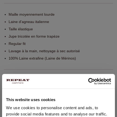
Maille moyennement lourde
Laine d'agneau italienne
Taille élastique
Jupe tricotée en forme trapèze
Regular fit
Lavage à la main, nettoyage à sec autorisé
100% Laine extrafine (Laine de Mérinos)
TAILLE & COUPE
ENTRETIEN
This website uses cookies
CHANGER DE PAYS
We use cookies to personalise content and ads, to
LIVRAISON ET RETOURS
provide social media features and to analyse our traffic.
Vous visitez Repeat cashmere depuis Pays - Bas (€).