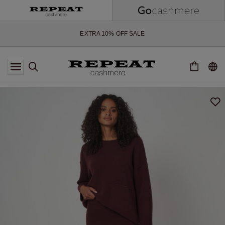
NOUVEAUX STYLES DOUX ET NOUVELLES COULEURS POUR LA
SAISON À VENIR
EXTRA 10% OFF SALE
*CETTE OFFRE EST VALABLE JUSQU'AU 12 AOÛT 2026
*NON VALABLE SUR LIMITED EDITION
*EXCEPTIONS PEUVENT S'APPLIQUER
NOUVEAUTÉS EN CACHEMIRE
NOUVEAUX STYLES DOUX ET NOUVELLES COULEURS POUR LA
SAISON À VENIR
EXTRA 10% OFF SALE