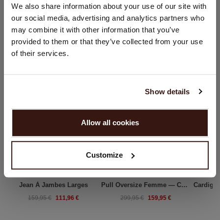
We also share information about your use of our site with
Souhaitez-vous mettre à jour votre localisation ?
our social media, advertising and analytics partners who
Pays:
may combine it with other information that you’ve
VOUS ALLEZ ADORER ÇA
provided to them or that they’ve collected from your use
États-Unis ($)
of their services.
Langue:
English
Show details
CONTINUER
Allow all cookies
Non, continuez à naviguer en
Pays - Bas (€)
Customize
Jean À Jambes Larges
Pull Oversize Femme — Col Strass & Maille Élégante Repeat
111,96 €
159,95 €
159,95 €
299,95 €