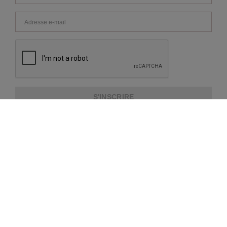
S'INSCRIRE
A PROPOS DE NOUS
SERVICE CLIENTS
INFORMATIONS SUPPLÉMENTAIRES
MÉTHODES DE PAIEMENT