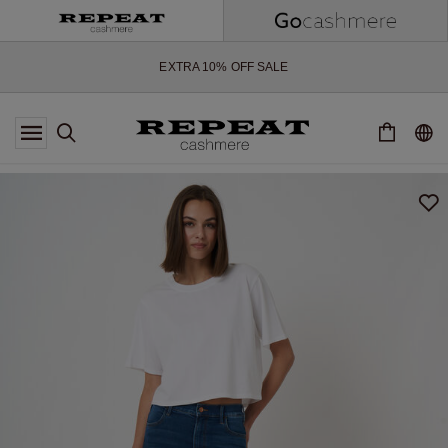
NOUVEAUX STYLES DOUX ET NOUVELLES COULEURS POUR LA
SAISON À VENIR
EXTRA 10% OFF SALE
*CETTE OFFRE EST VALABLE JUSQU'AU 12 AOÛT 2026
*NON VALABLE SUR LIMITED EDITION
*EXCEPTIONS PEUVENT S'APPLIQUER
NOUVEAUTÉS EN CACHEMIRE
NOUVEAUX STYLES DOUX ET NOUVELLES COULEURS POUR LA
SAISON À VENIR
EXTRA 10% OFF SALE