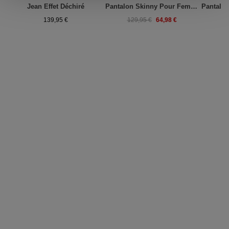
Jean Effet Déchiré
Pantalon Skinny Pour Femme
64,98 €
139,95 €
129,95 €
1