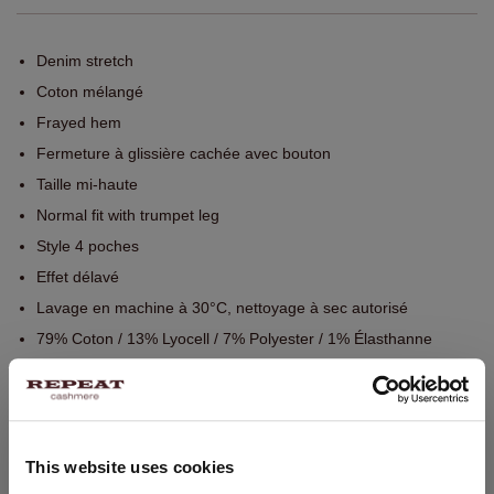
Denim stretch
Coton mélangé
Frayed hem
Fermeture à glissière cachée avec bouton
Taille mi-haute
Normal fit with trumpet leg
Style 4 poches
Effet délavé
Lavage en machine à 30°C, nettoyage à sec autorisé
79% Coton / 13% Lyocell / 7% Polyester / 1% Élasthanne
TAILLE & COUPE
This website uses cookies
ENTRETIEN