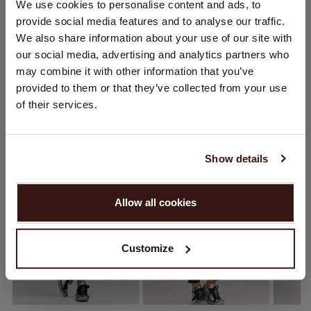
CHANGER DE PAYS
We use cookies to personalise content and ads, to
provide social media features and to analyse our traffic.
Vous visitez Repeat cashmere depuis Pays - Bas (€).
LIVRAISON ET RETOURS
We also share information about your use of our site with
Souhaitez-vous mettre à jour votre localisation ?
our social media, advertising and analytics partners who
Pays:
may combine it with other information that you’ve
provided to them or that they’ve collected from your use
États-Unis ($)
of their services.
VOUS ALLEZ ADORER ÇA
Langue:
English
Show details
CONTINUER
Allow all cookies
Non, continuez à naviguer en
Pays - Bas (€)
Customize