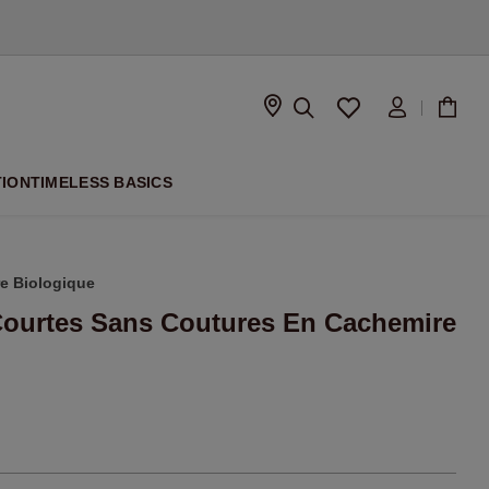
À VENIR
TION
TIMELESS BASICS
e Biologique
Courtes Sans Coutures En Cachemire