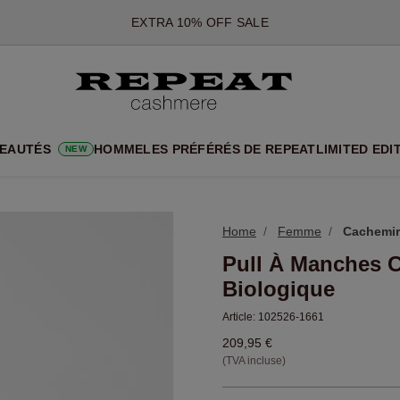
*CETTE OFFRE EST VALABLE JUSQU'AU 12 AOÛT 2026
*NON VALABLE SUR LIMITED EDITION
*EXCEPTIONS PEUVENT S'APPLIQUER
NOUVEAUTÉS EN CACHEMIRE
UX STYLES DOUX ET NOUVELLES COULEURS POUR LA SAISON 
EAUTÉS
HOMME
LES PRÉFÉRÉS DE REPEAT
LIMITED EDI
NEW
EXTRA 10% OFF SALE
Home
Femme
Cachemir
Pull À Manches 
Biologique
Article:
102526-1661
209,95 €
(TVA incluse)