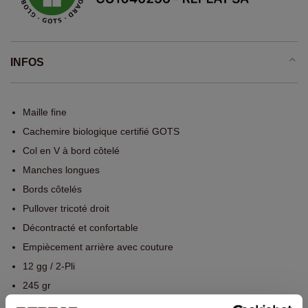
INFOS
Maille fine
Cachemire biologique certifié GOTS
Col en V à bord côtelé
Manches longues
Bords côtelés
Pullover tricoté droit
Décontracté et confortable
Empiècement arrière avec couture
12 gg / 2-Pli
245 gr
Lavage à la main, nettoyage à sec autorisé