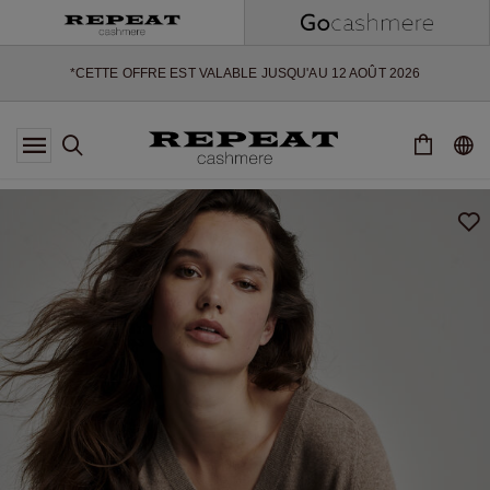
NOUVEAUX STYLES DOUX ET NOUVELLES COULEURS POUR LA
SAISON À VENIR
EXTRA 10% OFF SALE
*CETTE OFFRE EST VALABLE JUSQU'AU 12 AOÛT 2026
*NON VALABLE SUR LIMITED EDITION
*EXCEPTIONS PEUVENT S'APPLIQUER
NOUVEAUTÉS EN CACHEMIRE
NOUVEAUX STYLES DOUX ET NOUVELLES COULEURS POUR LA
SAISON À VENIR
EXTRA 10% OFF SALE