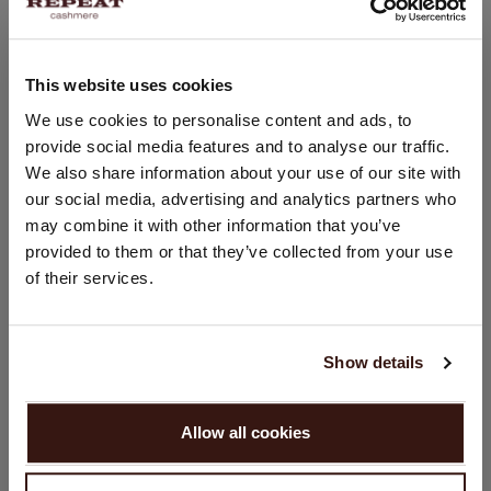
100% Cachemire organique
This website uses cookies
TAILLE & COUPE
CHANGER DE PAYS
We use cookies to personalise content and ads, to
provide social media features and to analyse our traffic.
Vous visitez Repeat cashmere depuis Pays - Bas (€).
ENTRETIEN
We also share information about your use of our site with
Souhaitez-vous mettre à jour votre localisation ?
our social media, advertising and analytics partners who
Pays:
may combine it with other information that you’ve
LIVRAISON ET RETOURS
provided to them or that they’ve collected from your use
États-Unis ($)
of their services.
Langue:
English
VOUS ALLEZ ADORER ÇA
Show details
CONTINUER
Allow all cookies
Non, continuez à naviguer en
Pays - Bas (€)