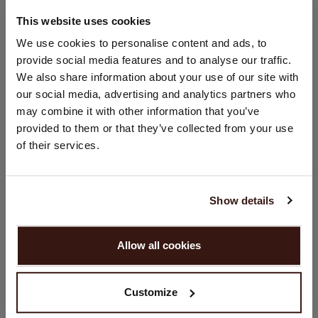
This website uses cookies
TAILLE & COUPE
CHANGER DE PAYS
We use cookies to personalise content and ads, to
provide social media features and to analyse our traffic.
Vous visitez Repeat cashmere depuis Pays - Bas (€).
ENTRETIEN
We also share information about your use of our site with
Souhaitez-vous mettre à jour votre localisation ?
our social media, advertising and analytics partners who
Pays:
may combine it with other information that you’ve
LIVRAISON ET RETOURS
provided to them or that they’ve collected from your use
États-Unis ($)
of their services.
Langue:
VOUS ALLEZ ADORER ÇA
English
Show details
CONTINUER
Allow all cookies
Non, continuez à naviguer en
Pays - Bas (€)
Customize