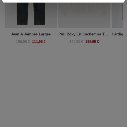
Jean À Jambes Larges
Pull Boxy En Cachemire Tweed
111,96 €
199,95 €
159,95 €
399,95 €
25