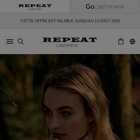
NOUVEAUX STYLES DOUX ET NOUVELLES COULEURS POUR LA
SAISON À VENIR
EXTRA 10% OFF SALE
*CETTE OFFRE EST VALABLE JUSQU'AU 12 AOÛT 2026
*NON VALABLE SUR LIMITED EDITION
*EXCEPTIONS PEUVENT S'APPLIQUER
NOUVEAUTÉS EN CACHEMIRE
NOUVEAUX STYLES DOUX ET NOUVELLES COULEURS POUR LA
SAISON À VENIR
EXTRA 10% OFF SALE