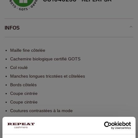
INFOS
Maille fine côtelée
Cachemire biologique certifié GOTS
Col roulé
Manches longues tricotées et côtelées
Bords côtelés
Coupe cintrée
Coupe cintrée
Coutures contrastées à la mode
Lavage à la main, nettoyage à sec autorisé
100% Cachemire organique (certifié GOTS)