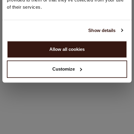
États-Unis ($)
Lavage à la main, nettoyage à sec autorisé
of their services.
100% Cachemire organique (certifié GOTS)
Langue:
English
Show details
TAILLE & COUPE
CONTINUER
Allow all cookies
ENTRETIEN
Non, continuez à naviguer en
Pays - Bas (€)
LIVRAISON ET RETOURS
Customize