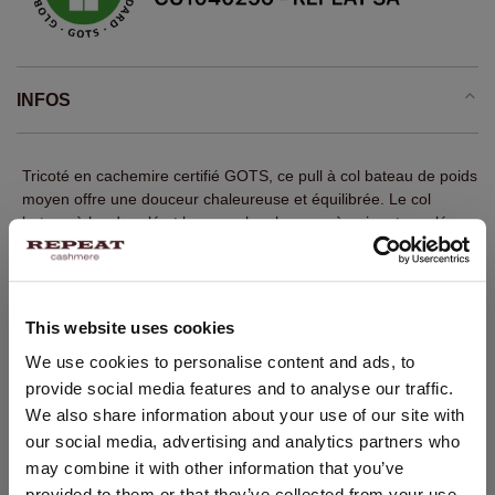
INFOS
Tricoté en cachemire certifié GOTS, ce pull à col bateau de poids
moyen offre une douceur chaleureuse et équilibrée. Le col
bateau à bord roulé et les manches longues à poignets roulés
apportent une finition féminine et soignée. Sa coupe droite se
porte facilement sous un blazer ou sur un top léger.
Maille moyennement lourde
This website uses cookies
100 % cachemire certifié GOTS
CHANGER DE PAYS
We use cookies to personalise content and ads, to
Col bateau à bord roulé
provide social media features and to analyse our traffic.
Vous visitez Repeat cashmere depuis Pays - Bas (€).
Manches longues avec ourlet roulé
We also share information about your use of our site with
Souhaitez-vous mettre à jour votre localisation ?
Ourlet roulé
our social media, advertising and analytics partners who
Pays:
may combine it with other information that you’ve
Coupe droite
provided to them or that they’ve collected from your use