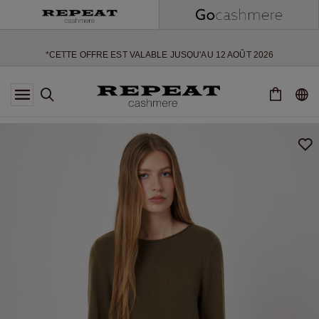
NOUVEAUX STYLES DOUX ET NOUVELLES COULEURS POUR LA
SAISON À VENIR
EXTRA 10% OFF SALE
*CETTE OFFRE EST VALABLE JUSQU'AU 12 AOÛT 2026
*NON VALABLE SUR LIMITED EDITION
*EXCEPTIONS PEUVENT S'APPLIQUER
NOUVEAUTÉS EN CACHEMIRE
NOUVEAUX STYLES DOUX ET NOUVELLES COULEURS POUR LA
SAISON À VENIR
EXTRA 10% OFF SALE