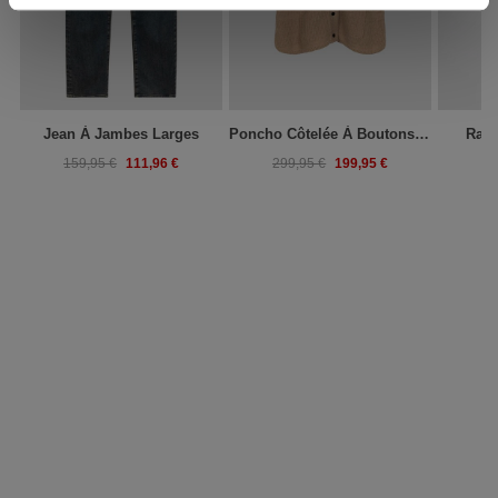
Jean À Jambes Larges
Poncho Côtelée À Boutons Pression En Mélange De Cachemire
Raso
111,96 €
199,95 €
159,95 €
299,95 €