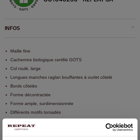
INFOS
Maille fine
Cachemire biologique certifié GOTS
Col roulé, large
Longues manches raglan bouffantes à ourlet côtelé
Bords côtelés
Forme décontractée
Forme ample, surdimensionnée
Différents motifs torsadés
Lavage à la main, nettoyage à sec autorisé
100% Cachemire organique (certifié GOTS)