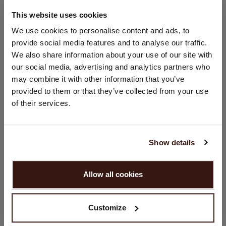
This website uses cookies
TAILLE & COUPE
CHANGER DE PAYS
We use cookies to personalise content and ads, to
provide social media features and to analyse our traffic.
Vous visitez Repeat cashmere depuis Pays - Bas (€).
ENTRETIEN
We also share information about your use of our site with
Souhaitez-vous mettre à jour votre localisation ?
our social media, advertising and analytics partners who
Pays:
may combine it with other information that you’ve
LIVRAISON ET RETOURS
provided to them or that they’ve collected from your use
États-Unis ($)
of their services.
Langue:
VOUS ALLEZ ADORER ÇA
English
Show details
CONTINUER
Allow all cookies
Non, continuez à naviguer en
Pays - Bas (€)
Customize