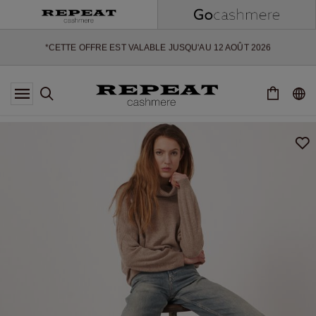
NOUVEAUX STYLES DOUX ET NOUVELLES COULEURS POUR LA
SAISON À VENIR
EXTRA 10% OFF SALE
*CETTE OFFRE EST VALABLE JUSQU'AU 12 AOÛT 2026
*NON VALABLE SUR LIMITED EDITION
*EXCEPTIONS PEUVENT S'APPLIQUER
NOUVEAUTÉS EN CACHEMIRE
NOUVEAUX STYLES DOUX ET NOUVELLES COULEURS POUR LA
SAISON À VENIR
EXTRA 10% OFF SALE