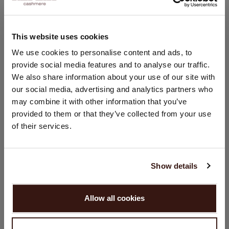
Lavage à la main, nettoyage à sec autorisé
100% Cachemire organique (certifié GOTS)
This website uses cookies
CHANGER DE PAYS
We use cookies to personalise content and ads, to
TAILLE & COUPE
provide social media features and to analyse our traffic.
Vous visitez Repeat cashmere depuis Pays - Bas (€).
We also share information about your use of our site with
Souhaitez-vous mettre à jour votre localisation ?
our social media, advertising and analytics partners who
ENTRETIEN
Pays:
may combine it with other information that you’ve
provided to them or that they’ve collected from your use
États-Unis ($)
LIVRAISON ET RETOURS
of their services.
Langue:
English
Show details
VOUS ALLEZ ADORER ÇA
CONTINUER
Allow all cookies
Non, continuez à naviguer en
Pays - Bas (€)