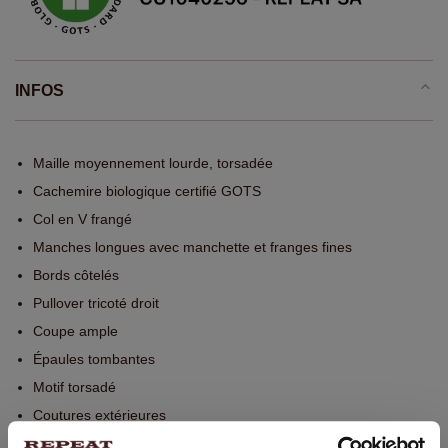
INFOS
Maille moyennement lourde, torsadée
Cachemire biologique certifié GOTS
Col en V frangé
Manches longues avec manchette et franges fines
Bords côtelés
Pullover tricoté droit
Coupe ample
Épaules tombantes
Motif torsadé
Coutures extérieures
Franges fines