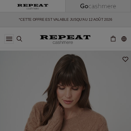
NOUVEAUX STYLES DOUX ET NOUVELLES COULEURS POUR LA
SAISON À VENIR
EXTRA 10% OFF SALE
*CETTE OFFRE EST VALABLE JUSQU'AU 12 AOÛT 2026
*NON VALABLE SUR LIMITED EDITION
*EXCEPTIONS PEUVENT S'APPLIQUER
NOUVEAUTÉS EN CACHEMIRE
NOUVEAUX STYLES DOUX ET NOUVELLES COULEURS POUR LA
SAISON À VENIR
EXTRA 10% OFF SALE