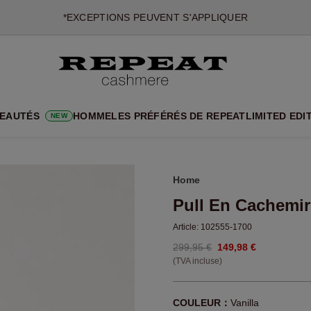
NOUVEAUTÉS EN CACHEMIRE
UX STYLES DOUX ET NOUVELLES COULEURS POUR LA SAISON 
EXTRA 10% OFF SALE
EAUTÉS
HOMME
LES PRÉFÉRÉS DE REPEAT
LIMITED EDI
NEW
Home
Pull En Cachemir
Article:
102555-1700
299,95 €
149,98 €
(TVA incluse)
COULEUR：
Vanilla