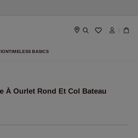
À VENIR
TION
TIMELESS BASICS
e À Ourlet Rond Et Col Bateau