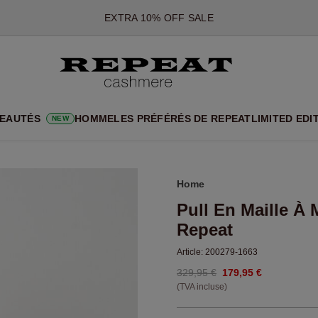
*CETTE OFFRE EST VALABLE JUSQU'AU 12 AOÛT 2026
*NON VALABLE SUR LIMITED EDITION
*EXCEPTIONS PEUVENT S'APPLIQUER
NOUVEAUTÉS EN CACHEMIRE
UX STYLES DOUX ET NOUVELLES COULEURS POUR LA SAISON 
EAUTÉS
HOMME
LES PRÉFÉRÉS DE REPEAT
LIMITED EDI
NEW
EXTRA 10% OFF SALE
Home
Pull En Maille À 
Repeat
Article:
200279-1663
329,95 €
179,95 €
(TVA incluse)