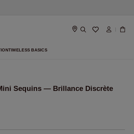
À VENIR
TION
TIMELESS BASICS
Mini Sequins — Brillance Discrète