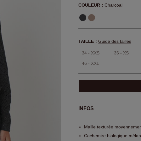
COULEUR：
Charcoal
TAILLE：
Guide des tailles
34 - XXS
36 - XS
46 - XXL
INFOS
Maille texturée moyennemen
Cachemire biologique mélan