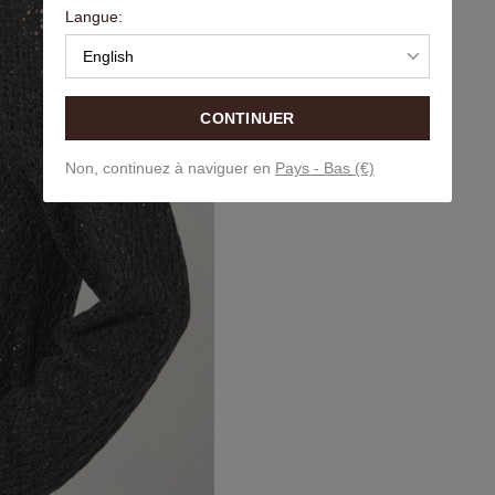
Langue:
English
CONTINUER
Non, continuez à naviguer en
Pays - Bas (€)