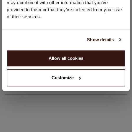
may combine it with other information that you’ve
Coupe droite
provided to them or that they’ve collected from your use
États-Unis ($)
Coupe légèrement ajustée
of their services.
Lavage à la main, nettoyage à sec autorisé
Langue:
100% Cachemire organique (certifié GOTS)
English
Show details
TAILLE & COUPE
CONTINUER
Allow all cookies
Non, continuez à naviguer en
Pays - Bas (€)
ENTRETIEN
Customize
LIVRAISON ET RETOURS