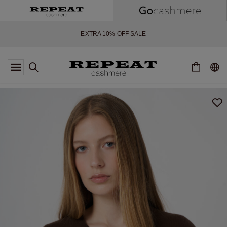
NOUVEAUX STYLES DOUX ET NOUVELLES COULEURS POUR LA
SAISON À VENIR
EXTRA 10% OFF SALE
*CETTE OFFRE EST VALABLE JUSQU'AU 12 AOÛT 2026
*NON VALABLE SUR LIMITED EDITION
*EXCEPTIONS PEUVENT S'APPLIQUER
NOUVEAUTÉS EN CACHEMIRE
NOUVEAUX STYLES DOUX ET NOUVELLES COULEURS POUR LA
SAISON À VENIR
EXTRA 10% OFF SALE