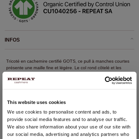
INFOS
Tricoté en cachemire certifié GOTS, ce pull à manches courtes
présente une maille fine et légère. Le col rond côtelé et les
finitions côtelées apportent une finition soignée. Sa coupe droite
légèrement ajustée se porte facilement sous un cardigan ou une
veste, tout en restant élégante portée seule.
Maille fine
This website uses cookies
100 % cachemire certifié GOTS
CHANGER DE PAYS
We use cookies to personalise content and ads, to
Col rond côtelé
provide social media features and to analyse our traffic.
Vous visitez Repeat cashmere depuis Pays - Bas (€).
Manches courtes à finitions côtelées
We also share information about your use of our site with
Souhaitez-vous mettre à jour votre localisation ?
our social media, advertising and analytics partners who
Ourlet côtelé
Pays: