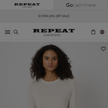
NOUVEAUX STYLES DOUX ET NOUVELLES COULEURS POUR LA
SAISON À VENIR
EXTRA 10% OFF SALE
*CETTE OFFRE EST VALABLE JUSQU'AU 12 AOÛT 2026
*NON VALABLE SUR LIMITED EDITION
*EXCEPTIONS PEUVENT S'APPLIQUER
NOUVEAUTÉS EN CACHEMIRE
NOUVEAUX STYLES DOUX ET NOUVELLES COULEURS POUR LA
SAISON À VENIR
EXTRA 10% OFF SALE