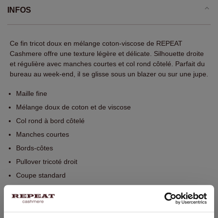
INFOS
Ce fin tricot doux en mélange coton-viscose de REPEAT
Cashmere offre une texture légère et délicate. Silhouette droite
et régulière avec manches courtes et col rond côtelé. Parfait du
bureau au week-end, il se glisse sous un blazer ou sur une jupe.
Maille fine
Mélange doux de coton et de viscose
Col rond à bord côtelé
Manches courtes
Bords-côtes
Pullover tricoté droit
Coupe standard
Lavage à la main. Nettoyage à sec possible.
60% Coton / 40% Viscose