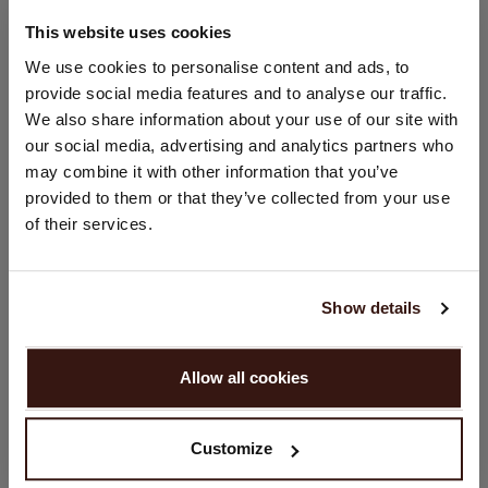
This website uses cookies
TAILLE & COUPE
CHANGER DE PAYS
We use cookies to personalise content and ads, to
provide social media features and to analyse our traffic.
Vous visitez Repeat cashmere depuis Pays - Bas (€).
ENTRETIEN
We also share information about your use of our site with
Souhaitez-vous mettre à jour votre localisation ?
our social media, advertising and analytics partners who
Pays:
may combine it with other information that you’ve
LIVRAISON ET RETOURS
provided to them or that they’ve collected from your use
États-Unis ($)
of their services.
Langue:
VOUS ALLEZ ADORER ÇA
English
Show details
CONTINUER
Allow all cookies
Non, continuez à naviguer en
Pays - Bas (€)
Customize