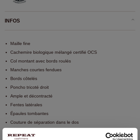
INFOS
Maille fine
Cachemire biologique mélangé certifié OCS
Col montant avec bords roulés
Manches courtes fendues
Bords côtelés
Poncho tricoté droit
Ample et décontracté
Fentes latérales
Épaules tombantes
Couture de séparation dans le dos
Devant plus court que derrière
Lavage à la main, nettoyage à sec autorisé