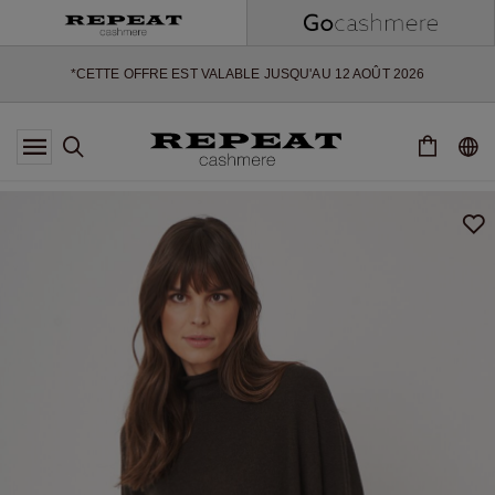
NOUVEAUX STYLES DOUX ET NOUVELLES COULEURS POUR LA
SAISON À VENIR
EXTRA 10% OFF SALE
*CETTE OFFRE EST VALABLE JUSQU'AU 12 AOÛT 2026
*NON VALABLE SUR LIMITED EDITION
*EXCEPTIONS PEUVENT S'APPLIQUER
NOUVEAUTÉS EN CACHEMIRE
NOUVEAUX STYLES DOUX ET NOUVELLES COULEURS POUR LA
SAISON À VENIR
EXTRA 10% OFF SALE