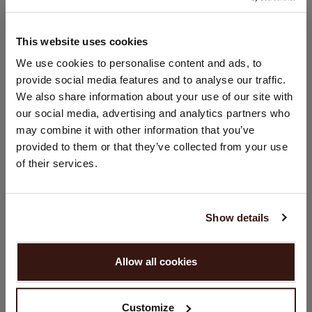
90% Laine / 10% Cachemire organique (certifié GOTS)
This website uses cookies
CHANGER DE PAYS
We use cookies to personalise content and ads, to
TAILLE & COUPE
provide social media features and to analyse our traffic.
Vous visitez Repeat cashmere depuis Pays - Bas (€).
We also share information about your use of our site with
Souhaitez-vous mettre à jour votre localisation ?
ENTRETIEN
our social media, advertising and analytics partners who
Pays:
may combine it with other information that you’ve
provided to them or that they’ve collected from your use
États-Unis ($)
LIVRAISON ET RETOURS
of their services.
Langue:
English
Show details
VOUS ALLEZ ADORER ÇA
CONTINUER
Allow all cookies
Non, continuez à naviguer en
Pays - Bas (€)
Customize