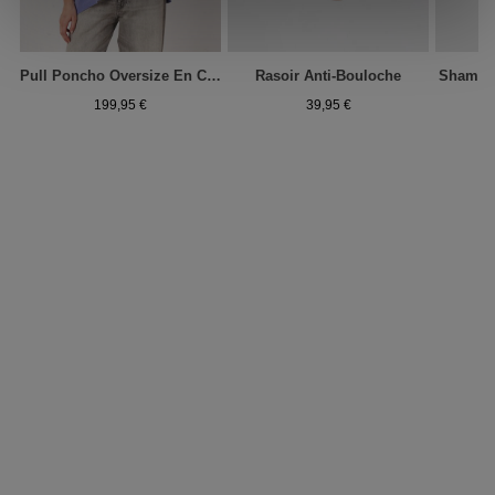
Pull Poncho Oversize En Coton Mélangé
Rasoir Anti-Bouloche
Shampo
199,95 €
39,95 €