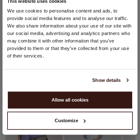
This website uses cookies
CHANGER DE PAYS
We use cookies to personalise content and ads, to
ENTRETIEN
provide social media features and to analyse our traffic.
Vous visitez Repeat cashmere depuis Pays - Bas (€).
We also share information about your use of our site with
Souhaitez-vous mettre à jour votre localisation ?
our social media, advertising and analytics partners who
LIVRAISON ET RETOURS
Pays:
may combine it with other information that you’ve
provided to them or that they’ve collected from your use
États-Unis ($)
of their services.
Langue:
VOUS ALLEZ ADORER ÇA
English
Show details
CONTINUER
Allow all cookies
Non, continuez à naviguer en
Pays - Bas (€)
Customize