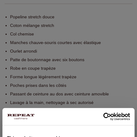
Popeline stretch douce
Coton mélange stretch
Col chemise
Manches chauve-souris courtes avec élastique
Ourlet arrondi
Patte de boutonnage avec six boutons
Robe en coupe trapèze
Forme longue légèrement trapèze
Poches prises dans les côtés
Passant de ceinture au dos avec ceinture amovible
Lavage à la main, nettoyage à sec autorisé
75% Coton / 25% Polyamide / 5% Élasthanne
TAILLE & COUPE