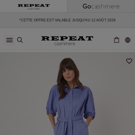
NOUVEAUX STYLES DOUX ET NOUVELLES COULEURS POUR LA
SAISON À VENIR
EXTRA 10% OFF SALE
*CETTE OFFRE EST VALABLE JUSQU'AU 12 AOÛT 2026
*NON VALABLE SUR LIMITED EDITION
*EXCEPTIONS PEUVENT S'APPLIQUER
NOUVEAUTÉS EN CACHEMIRE
NOUVEAUX STYLES DOUX ET NOUVELLES COULEURS POUR LA
SAISON À VENIR
EXTRA 10% OFF SALE