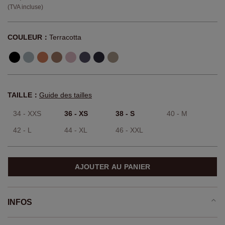
(TVA incluse)
COULEUR：
Terracotta
TAILLE：
Guide des tailles
34 - XXS
36 - XS
38 - S
40 - M
42 - L
44 - XL
46 - XXL
AJOUTER AU PANIER
INFOS