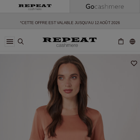
NOUVEAUX STYLES DOUX ET NOUVELLES COULEURS POUR LA
SAISON À VENIR
EXTRA 10% OFF SALE
*CETTE OFFRE EST VALABLE JUSQU'AU 12 AOÛT 2026
*NON VALABLE SUR LIMITED EDITION
*EXCEPTIONS PEUVENT S'APPLIQUER
NOUVEAUTÉS EN CACHEMIRE
NOUVEAUX STYLES DOUX ET NOUVELLES COULEURS POUR LA
SAISON À VENIR
EXTRA 10% OFF SALE