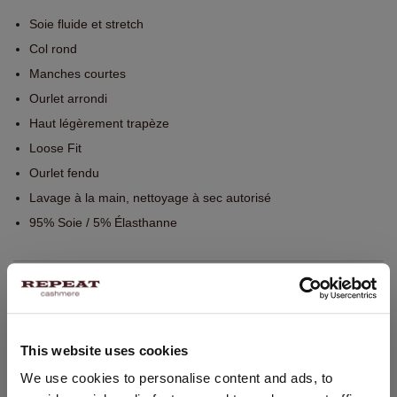
Soie fluide et stretch
Col rond
Manches courtes
Ourlet arrondi
Haut légèrement trapèze
Loose Fit
Ourlet fendu
Lavage à la main, nettoyage à sec autorisé
95% Soie / 5% Élasthanne
TAILLE & COUPE
ENTRETIEN
This website uses cookies
CHANGER DE PAYS
We use cookies to personalise content and ads, to
LIVRAISON ET RETOURS