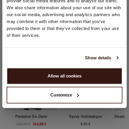
provide social media features and to analyse our traffic.
Vous visitez Repeat cashmere depuis Pays - Bas (€).
We also share information about your use of our site with
Souhaitez-vous mettre à jour votre localisation ?
our social media, advertising and analytics partners who
Pays:
may combine it with other information that you’ve
provided to them or that they’ve collected from your use
VOUS ALLEZ ADORER ÇA
États-Unis ($)
of their services.
Langue:
English
Show details
CONTINUER
Allow all cookies
Non, continuez à naviguer en
Pays - Bas (€)
Customize
Pantalon En Daim
Spray Antistatique
Shampo
324,98 €
649,95 €
8,95 €