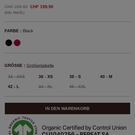
CHF 289.90
CHF 159.90
(inkl. MwSt.)
FARBE：
Black
GRÖSSE：
Größentabelle
34 - XXS
36 - XS
38 - S
40 - M
42 - L
44 - XL
46 - XXL
IN DEN WARENKORB