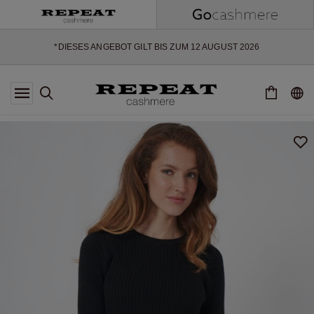
WEICHE NEUE STYLES & FRISCHE FARBEN FÜR DIE KOMMENDE
SAISON
EXTRA 10% OFF SALE
*DIESES ANGEBOT GILT BIS ZUM 12 AUGUST 2026
*GILT NICHT FÜR LIMITED EDITION
*AUSNAHMEN SIND MÖGLICH
NEUE CASHMERE-NEUHEITEN
WEICHE NEUE STYLES & FRISCHE FARBEN FÜR DIE KOMMENDE
SAISON
EXTRA 10% OFF SALE