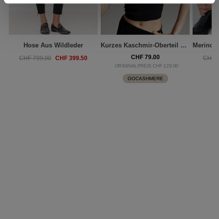
Hose Aus Wildleder
Kurzes Kaschmir-Oberteil Mit Spaghettiträger
CHF 79.00
CHF 399.50
CHF 799.00
CHF 
ORIGINALPREIS CHF 129.00
GOCASHMERE