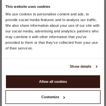
GRÖSSE & SCHNITT
This website uses cookies
STANDORT ÄNDERN
We use cookies to personalise content and ads, to
PFLEGEHINWEISE
provide social media features and to analyse our traffic.
Sie besuchen Repeat cashmere von Schweiz (CHF) aus.
We also share information about your use of our site with
Möchten Sie Ihre Standort aktualisieren?
our social media, advertising and analytics partners who
VERSAND & RÜCKGABE
Land:
may combine it with other information that you’ve
provided to them or that they’ve collected from your use
Vereinigte Staaten ($)
of their services.
Sprache:
DAS KÖNNTE IHNEN AUCH GEFALLEN
English
Show details
WEITER
Allow all cookies
Nein, weiter shoppen in
Schweiz (CHF)
Customize