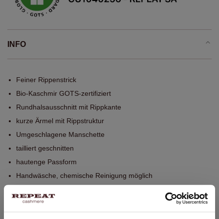
INFO
Feiner Rippenstrick
Bio-Kaschmir GOTS-zertifiziert
Rundhalsausschnitt mit Rippkante
kurze Ärmel mit Rippstruktur
Umgeschlagene Manschette
tailliert geschnitten
hautenge Passform
Handwäsche, chemische Reinigung möglich
100% Bio-Kaschmir (GOTS-zertifiziert)