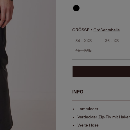
GRÖSSE：
Größentabelle
34 - XXS
36 - XS
46 - XXL
INFO
Lammleder
Verdeckter Zip-Fly mit Hake
Weite Hose