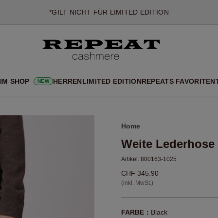
*GILT NICHT FÜR LIMITED EDITION
*AUSNAHMEN SIND MÖGLICH
NEUE CASHMERE-NEUHEITEN
CHE NEUE STYLES & FRISCHE FARBEN FÜR DIE KOMMENDE SA
EXTRA 10% OFF SALE
 IM SHOP
HERREN
LIMITED EDITION
REPEATS FAVORITEN
NEW
Home
Weite Lederhose
Artikel:
800163-1025
CHF 345.90
(inkl. MwSt.)
FARBE：
Black