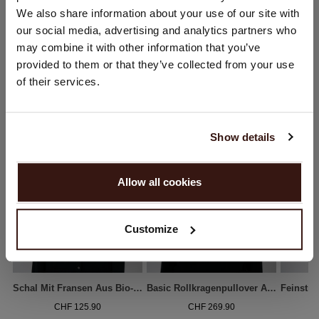
Sie besuchen Repeat cashmere von Schweiz (CHF) aus.
We also share information about your use of our site with
Möchten Sie Ihre Standort aktualisieren?
our social media, advertising and analytics partners who
Land:
may combine it with other information that you’ve
provided to them or that they’ve collected from your use
Vereinigte Staaten ($)
DAS KÖNNTE IHNEN AUCH GEFALLEN
of their services.
Sprache:
English
Show details
WEITER
Allow all cookies
Nein, weiter shoppen in
Schweiz (CHF)
Customize
Schal Mit Fransen Aus Bio-Kaschmir
Basic Rollkragenpullover Aus Bio-Kaschmir
CHF 125.90
CHF 269.90