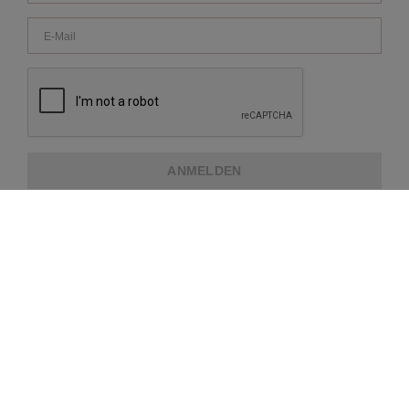
ANMELDEN
ÜBER REPEAT
KUNDENDIENST
WEITERE INFORMATIONEN
ZAHLUNGSMETHODEN