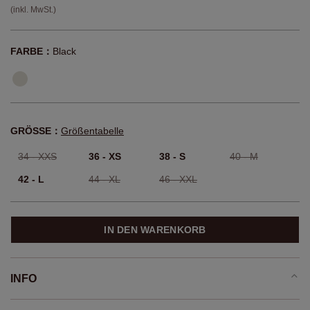
(inkl. MwSt.)
FARBE：
Black
GRÖSSE：
Größentabelle
34 - XXS
36 - XS
38 - S
40 - M
42 - L
44 - XL
46 - XXL
IN DEN WARENKORB
INFO