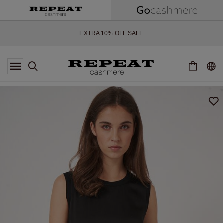
WEICHE NEUE STYLES & FRISCHE FARBEN FÜR DIE KOMMENDE
SAISON
EXTRA 10% OFF SALE
*DIESES ANGEBOT GILT BIS ZUM 12 AUGUST 2026
*GILT NICHT FÜR LIMITED EDITION
*AUSNAHMEN SIND MÖGLICH
NEUE CASHMERE-NEUHEITEN
WEICHE NEUE STYLES & FRISCHE FARBEN FÜR DIE KOMMENDE
SAISON
EXTRA 10% OFF SALE