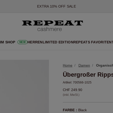
*DIESES ANGEBOT GILT BIS ZUM 12 AUGUST 2026
*GILT NICHT FÜR LIMITED EDITION
*AUSNAHMEN SIND MÖGLICH
NEUE CASHMERE-NEUHEITEN
CHE NEUE STYLES & FRISCHE FARBEN FÜR DIE KOMMENDE SA
 IM SHOP
HERREN
LIMITED EDITION
REPEATS FAVORITEN
NEW
EXTRA 10% OFF SALE
Home
Damen
Organisc
Übergroßer Ripps
Artikel:
700566-1025
CHF 249.90
(inkl. MwSt.)
FARBE：
Black