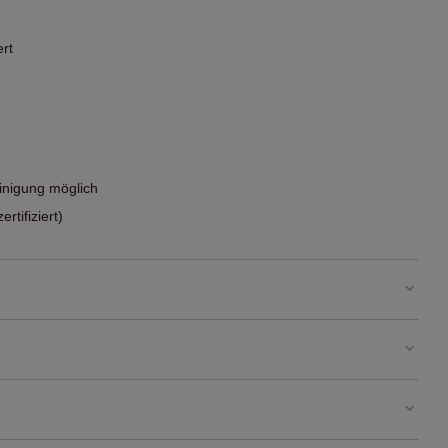
ert
nigung möglich
tifiziert)