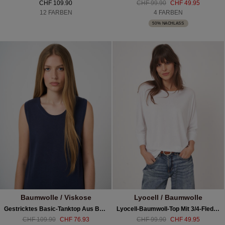
CHF 109.90
CHF 99.90
CHF 49.95
12 FARBEN
4 FARBEN
50% NACHLASS
Baumwolle / Viskose
Lyocell / Baumwolle
Gestricktes Basic-Tanktop Aus Baumwollmischung
Lyocell-Baumwoll-Top Mit 3/4-Fledermausärmeln
CHF 109.90
CHF 76.93
CHF 99.90
CHF 49.95