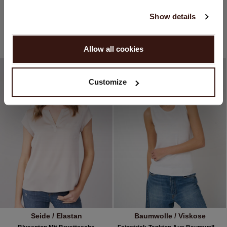
English
Slim-Fit-Jersey-Longsleeve Mit Rundhalsausschnitt
Blusentop Mit Brusttasche
Show details
CHF 85.90
CHF 209.90
CHF 149.90
3 FARBEN
5 FARBEN
WEITER
29% NACHLASS
Allow all cookies
Nein, weiter shoppen in
Schweiz (CHF)
Customize
Seide / Elastan
Baumwolle / Viskose