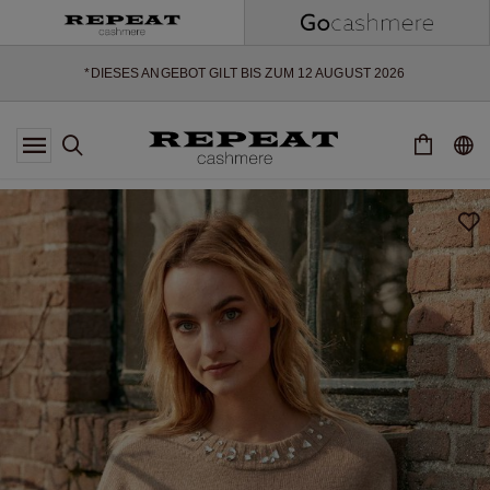
WEICHE NEUE STYLES & FRISCHE FARBEN FÜR DIE KOMMENDE
SAISON
EXTRA 10% OFF SALE
*DIESES ANGEBOT GILT BIS ZUM 12 AUGUST 2026
*GILT NICHT FÜR LIMITED EDITION
*AUSNAHMEN SIND MÖGLICH
NEUE CASHMERE-NEUHEITEN
WEICHE NEUE STYLES & FRISCHE FARBEN FÜR DIE KOMMENDE
SAISON
EXTRA 10% OFF SALE