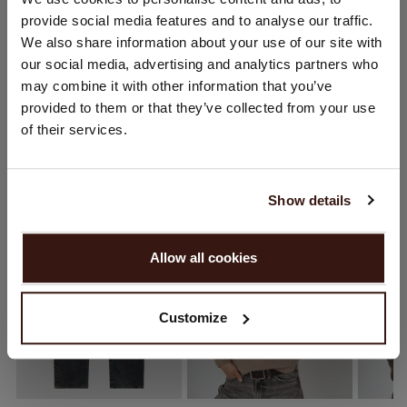
provide social media features and to analyse our traffic.
Sie besuchen Repeat cashmere von Schweiz (CHF) aus.
We also share information about your use of our site with
Möchten Sie Ihre Standort aktualisieren?
VERSAND & RÜCKGABE
our social media, advertising and analytics partners who
Land:
may combine it with other information that you’ve
provided to them or that they’ve collected from your use
Vereinigte Staaten ($)
of their services.
DAS KÖNNTE IHNEN AUCH GEFALLEN
Sprache:
English
Show details
WEITER
Allow all cookies
Nein, weiter shoppen in
Schweiz (CHF)
Customize