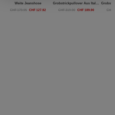
Weite Jeanshose
Grobstrickpullover Aus Italienischer Lammwolle
CHF 127.92
CHF 189.90
CHF 179.95
CHF 319.90
CHF 