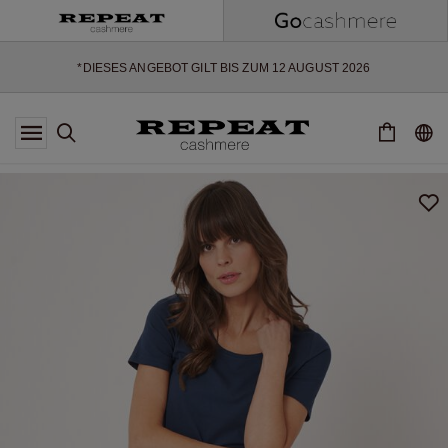
WEICHE NEUE STYLES & FRISCHE FARBEN FÜR DIE KOMMENDE
SAISON
EXTRA 10% OFF SALE
*DIESES ANGEBOT GILT BIS ZUM 12 AUGUST 2026
*GILT NICHT FÜR LIMITED EDITION
*AUSNAHMEN SIND MÖGLICH
NEUE CASHMERE-NEUHEITEN
WEICHE NEUE STYLES & FRISCHE FARBEN FÜR DIE KOMMENDE
SAISON
EXTRA 10% OFF SALE