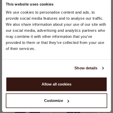
This website uses cookies
GRÖSSE & SCHNITT
STANDORT ÄNDERN
We use cookies to personalise content and ads, to
provide social media features and to analyse our traffic.
Sie besuchen Repeat cashmere von Deutschland (€) aus.
PFLEGEHINWEISE
We also share information about your use of our site with
Möchten Sie Ihre Standort aktualisieren?
our social media, advertising and analytics partners who
Land:
may combine it with other information that you’ve
VERSAND & RÜCKGABE
provided to them or that they’ve collected from your use
Vereinigte Staaten ($)
of their services.
Sprache:
English
DAS KÖNNTE IHNEN AUCH GEFALLEN
Show details
WEITER
Allow all cookies
Nein, weiter shoppen in
Deutschland (€)
Customize