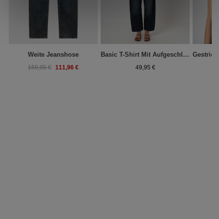
Weite Jeanshose
Basic T-Shirt Mit Aufgeschlagenen Ärmel Aus Baumwolle
111,96 €
159,95 €
49,95 €
9