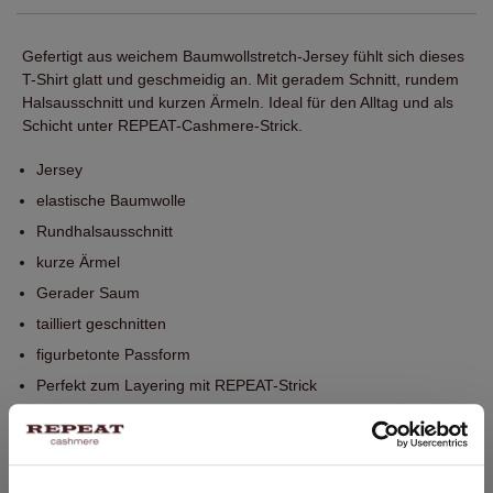
Gefertigt aus weichem Baumwollstretch-Jersey fühlt sich dieses
T-Shirt glatt und geschmeidig an. Mit geradem Schnitt, rundem
Halsausschnitt und kurzen Ärmeln. Ideal für den Alltag und als
Schicht unter REPEAT-Cashmere-Strick.
Jersey
elastische Baumwolle
Rundhalsausschnitt
kurze Ärmel
Gerader Saum
tailliert geschnitten
figurbetonte Passform
Perfekt zum Layering mit REPEAT-Strick
Handwäsche, chemische Reinigung möglich
92% Baumwolle / 8% Elasthan