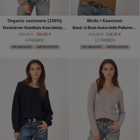
Organic cashmere (100%)
Wolle / Kaschmir
Texturierter Rundhals-Kaschmirpullover Mit Weiten Ärmeln
Basic U-Boot-Ausschnitt-Pullover Aus Kaschmir-Woll-Mischung
359,95 €
199,95 €
159,95 €
119,95 €
4 FARBEN
12 FARBEN
44% NACHLASS
LIMITED EDITION
25% NACHLASS
LIMITED EDITION