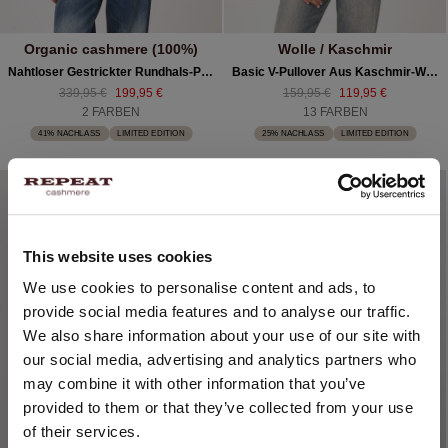
Organic cashmere (100%)
Wolle / Kaschmir
Nahtloser Gestrickter Rundhals-Pullover Aus Bio-Kaschmir
Basic V-Pullover Aus Kaschmir-Woll-Mischung
339,95 €
199,95 €
159,95 €
119,95 €
2 FARBEN
13 FARBEN
41% NACHLASS
LIMITED EDITION
25% NACHLASS
LIMITED EDITION
This website uses cookies
STANDORT ÄNDERN
We use cookies to personalise content and ads, to
provide social media features and to analyse our traffic.
Sie besuchen Repeat cashmere von Deutschland (€) aus.
We also share information about your use of our site with
Möchten Sie Ihre Standort aktualisieren?
our social media, advertising and analytics partners who
Land:
may combine it with other information that you’ve
provided to them or that they’ve collected from your use
Vereinigte Staaten ($)
of their services.