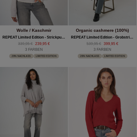
Wolle / Kaschmir
Organic cashmere (100%)
REPEAT Limited Edition - Strickpullover Mit Häkeldetails
REPEAT Limited Edition - Grobstrickpullover Aus Kaschmir
339,95 €
239,95 €
539,95 €
399,95 €
3 FARBEN
3 FARBEN
29% NACHLASS
LIMITED EDITION
26% NACHLASS
LIMITED EDITION