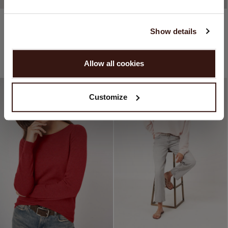
Sprache:
Organic cashmere (100%)
Organic cashmere (100%)
English
Texturierter Rundhals-Kaschmirpullover Mit Weiten Ärmeln
Nahtloser Gestrickter Rundhals-Pullover Aus Bio-Kaschmir
Show details
359,95 €
199,95 €
339,95 €
199,95 €
4 FARBEN
2 FARBEN
WEITER
44% NACHLASS
LIMITED EDITION
41% NACHLASS
LIMITED EDITION
Allow all cookies
Nein, weiter shoppen in
Deutschland (€)
Customize