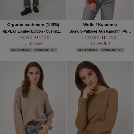
Organic cashmere (100%)
Wolle / Kaschmir
REPEAT Limited Edition - Oversized Kaschmirponcho
Basic V-Pullover Aus Kaschmir-Woll-Mischung
459,95 €
339,95 €
159,95 €
119,95 €
3 FARBEN
13 FARBEN
26% NACHLASS
LIMITED EDITION
25% NACHLASS
LIMITED EDITION