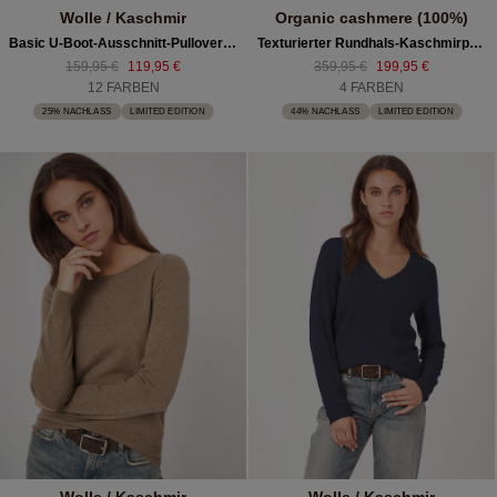
Wolle / Kaschmir
Organic cashmere (100%)
Basic U-Boot-Ausschnitt-Pullover Aus Kaschmir-Woll-Mischung
Texturierter Rundhals-Kaschmirpullover Mit Weiten Ärmeln
159,95 €
119,95 €
359,95 €
199,95 €
12 FARBEN
4 FARBEN
25% NACHLASS
LIMITED EDITION
44% NACHLASS
LIMITED EDITION
Wolle / Kaschmir
Wolle / Kaschmir