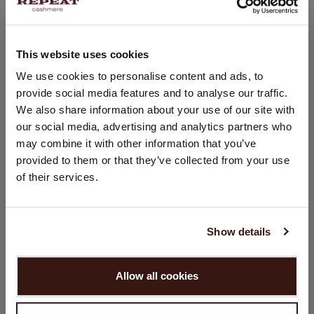
This website uses cookies
STANDORT ÄNDERN
We use cookies to personalise content and ads, to
provide social media features and to analyse our traffic.
Sie besuchen Repeat cashmere von Deutschland (€) aus.
We also share information about your use of our site with
Möchten Sie Ihre Standort aktualisieren?
our social media, advertising and analytics partners who
Land:
may combine it with other information that you’ve
Vereinigte Staaten ($)
provided to them or that they’ve collected from your use
of their services.
Sprache:
English
Show details
WEITER
Allow all cookies
Nein, weiter shoppen in
Deutschland (€)