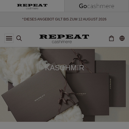
WEICHE NEUE STYLES & FRISCHE FARBEN FÜR DIE KOMMENDE
SAISON
EXTRA 10% OFF SALE
*DIESES ANGEBOT GILT BIS ZUM 12 AUGUST 2026
*GILT NICHT FÜR LIMITED EDITION
*AUSNAHMEN SIND MÖGLICH
NEUE CASHMERE-NEUHEITEN
WEICHE NEUE STYLES & FRISCHE FARBEN FÜR DIE KOMMENDE
SAISON
EXTRA 10% OFF SALE
KASCHMIR