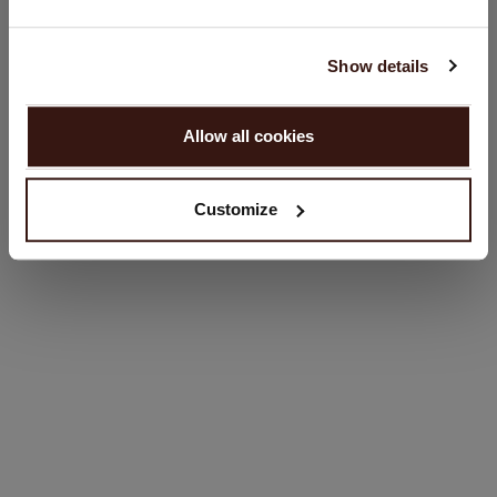
Sprache:
PFLEGEHINWEISE
English
Show details
VERSAND & RÜCKGABE
WEITER
Allow all cookies
Nein, weiter shoppen in
Deutschland (€)
Customize