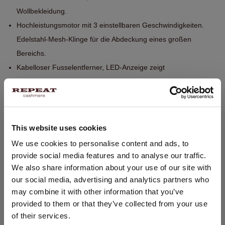
Wollbekleidung.
Hochleistungsmotor mit 3 einstellbaren Geschwindigkeiten.
Edelstahl-Mesh-Klinge für die Abdeckung eines großen
Bereichs.
Kabelloser Fusselentferner, LED-Anzeige zeigt
Geschwindigkeit und Akkustand an. Eingebautes Licht für
bessere Sichtbarkeit.
Lange Akkulaufzeit, aufladbar über USB-Kabel Typ C (Kabel im
Lieferumfang enthalten).
This website uses cookies
Großer transparenter Auffangbehälter für eine saubere und
STANDORT ÄNDERN
We use cookies to personalise content and ads, to
einfache Entsorgung.
provide social media features and to analyse our traffic.
Sie besuchen Repeat cashmere von Deutschland (€) aus.
Größe one size
We also share information about your use of our site with
Möchten Sie Ihre Standort aktualisieren?
our social media, advertising and analytics partners who
Land:
may combine it with other information that you’ve
GRÖSSE & SCHNITT
provided to them or that they’ve collected from your use
Vereinigte Staaten ($)
of their services.