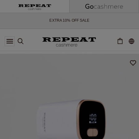
WEICHE NEUE STYLES & FRISCHE FARBEN FÜR DIE KOMMENDE
SAISON
EXTRA 10% OFF SALE
*DIESES ANGEBOT GILT BIS ZUM 12 AUGUST 2026
*GILT NICHT FÜR LIMITED EDITION
*AUSNAHMEN SIND MÖGLICH
NEUE CASHMERE-NEUHEITEN
WEICHE NEUE STYLES & FRISCHE FARBEN FÜR DIE KOMMENDE
SAISON
EXTRA 10% OFF SALE