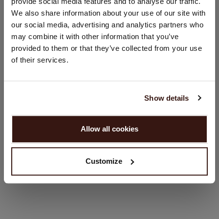
provide social media features and to analyse our traffic.
Sie besuchen Repeat cashmere von Deutschland (€) aus.
We also share information about your use of our site with
Möchten Sie Ihre Standort aktualisieren?
our social media, advertising and analytics partners who
Land:
may combine it with other information that you’ve
provided to them or that they’ve collected from your use
Vereinigte Staaten ($)
of their services.
Sprache:
English
Show details
WEITER
Allow all cookies
Nein, weiter shoppen in
Deutschland (€)
Customize