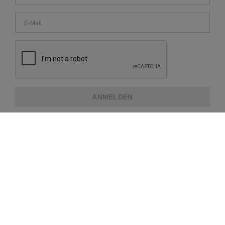
ANMELDEN
ÜBER REPEAT
KUNDENDIENST
ZUSATZINFORMATION
ZAHLUNGSMETHODEN