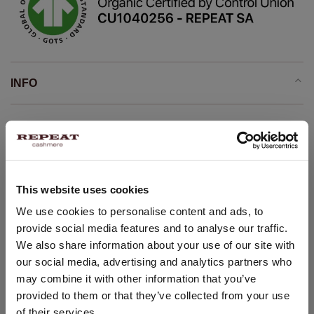
INFO
leichter Strick
Bio-Kaschmir GOTS-zertifiziert
Stehkragen
This website uses cookies
Lange Sattelärmel mit Rippenbündchen
STANDORT ÄNDERN
We use cookies to personalise content and ads, to
gerippte Bündchen
provide social media features and to analyse our traffic.
gerade gestrickter Pullover
Sie besuchen Repeat cashmere von Deutschland (€) aus.
We also share information about your use of our site with
Möchten Sie Ihre Standort aktualisieren?
lässig und leger
our social media, advertising and analytics partners who
Ganzes Kleidungsstück is nahtlos gestrickt
Land:
may combine it with other information that you’ve
Handwäsche, chemische Reinigung möglich
provided to them or that they’ve collected from your use
Vereinigte Staaten ($)
100% Bio-Kaschmir (GOTS-zertifiziert)
of their services.