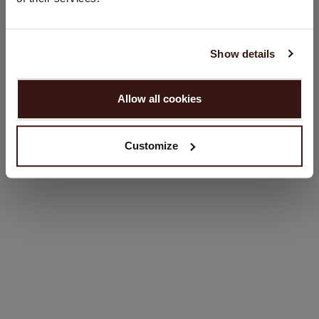
Sprache:
English
GRÖSSE & SCHNITT
Show details
WEITER
PFLEGEHINWEISE
Allow all cookies
Nein, weiter shoppen in
Deutschland (€)
VERSAND & RÜCKGABE
Customize