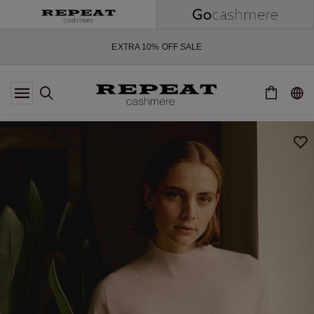
WEICHE NEUE STYLES & FRISCHE FARBEN FÜR DIE KOMMENDE
SAISON
EXTRA 10% OFF SALE
*DIESES ANGEBOT GILT BIS ZUM 12 AUGUST 2026
*GILT NICHT FÜR LIMITED EDITION
*AUSNAHMEN SIND MÖGLICH
NEUE CASHMERE-NEUHEITEN
WEICHE NEUE STYLES & FRISCHE FARBEN FÜR DIE KOMMENDE
SAISON
EXTRA 10% OFF SALE