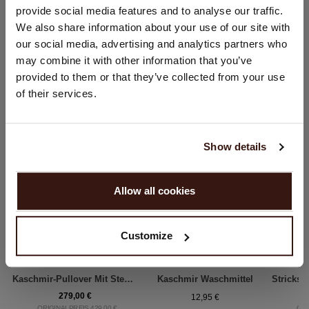
provide social media features and to analyse our traffic.
Sie besuchen Repeat cashmere von Deutschland (€) aus.
We also share information about your use of our site with
Möchten Sie Ihre Standort aktualisieren?
our social media, advertising and analytics partners who
Land:
may combine it with other information that you’ve
DAS KÖNNTE IHNEN AUCH GEFALLEN
provided to them or that they’ve collected from your use
Vereinigte Staaten ($)
of their services.
Sprache:
English
Show details
WEITER
Allow all cookies
Nein, weiter shoppen in
Deutschland (€)
Customize
Kaschmir-Pullover Mit Stehkragen
Kaschmir Waschmittel
279,00 €
12,95 €
ORIGINALPREIS 429,00 €
ORI