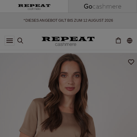
WEICHE NEUE STYLES & FRISCHE FARBEN FÜR DIE KOMMENDE
SAISON
EXTRA 10% OFF SALE
*DIESES ANGEBOT GILT BIS ZUM 12 AUGUST 2026
*GILT NICHT FÜR LIMITED EDITION
*AUSNAHMEN SIND MÖGLICH
NEUE CASHMERE-NEUHEITEN
WEICHE NEUE STYLES & FRISCHE FARBEN FÜR DIE KOMMENDE
SAISON
EXTRA 10% OFF SALE