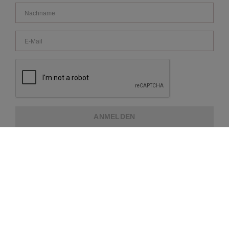
ANMELDEN
ÜBER REPEAT
KUNDENDIENST
ZUSATZINFORMATION