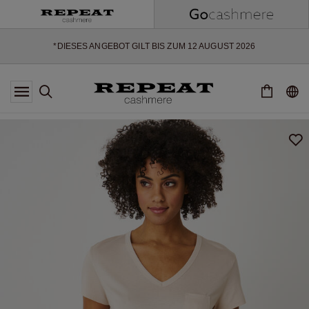
WEICHE NEUE STYLES & FRISCHE FARBEN FÜR DIE KOMMENDE
SAISON
EXTRA 10% OFF SALE
*DIESES ANGEBOT GILT BIS ZUM 12 AUGUST 2026
*GILT NICHT FÜR LIMITED EDITION
*AUSNAHMEN SIND MÖGLICH
NEUE CASHMERE-NEUHEITEN
WEICHE NEUE STYLES & FRISCHE FARBEN FÜR DIE KOMMENDE
SAISON
EXTRA 10% OFF SALE