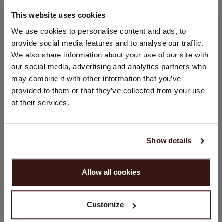
This website uses cookies
GRÖSSE & SCHNITT
STANDORT ÄNDERN
We use cookies to personalise content and ads, to
provide social media features and to analyse our traffic.
Sie besuchen Repeat cashmere von Deutschland (€) aus.
We also share information about your use of our site with
Möchten Sie Ihre Standort aktualisieren?
PFLEGEHINWEISE
our social media, advertising and analytics partners who
Land:
may combine it with other information that you’ve
VERSAND & RÜCKGABE
provided to them or that they’ve collected from your use
Vereinigte Staaten ($)
of their services.
Sprache:
English
DAS KÖNNTE IHNEN AUCH GEFALLEN
Show details
WEITER
Allow all cookies
Nein, weiter shoppen in
Deutschland (€)
Customize