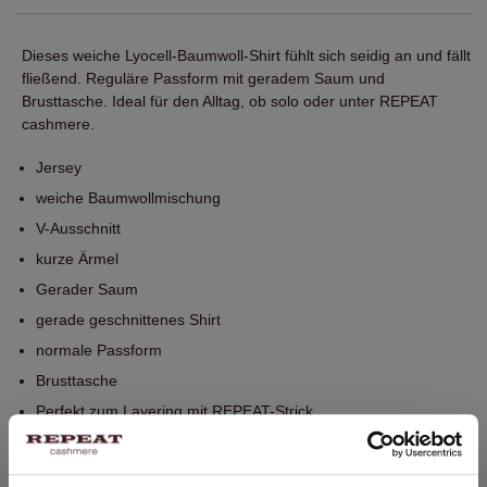
Dieses weiche Lyocell-Baumwoll-Shirt fühlt sich seidig an und fällt
fließend. Reguläre Passform mit geradem Saum und
Brusttasche. Ideal für den Alltag, ob solo oder unter REPEAT
cashmere.
Jersey
weiche Baumwollmischung
V-Ausschnitt
kurze Ärmel
Gerader Saum
gerade geschnittenes Shirt
normale Passform
Brusttasche
Perfekt zum Layering mit REPEAT-Strick
Handwäsche, chemische Reinigung möglich
67% Lyocell / 33% Baumwolle