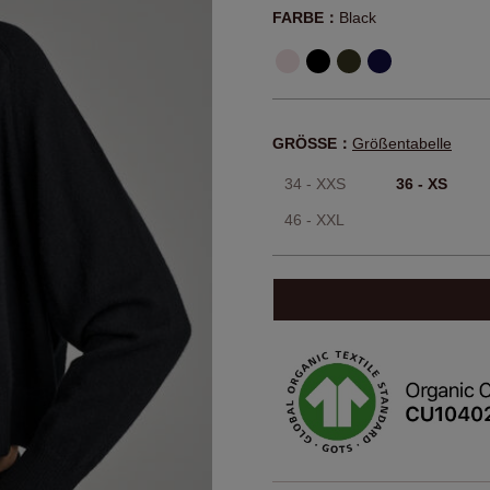
FARBE：
Black
GRÖSSE：
Größentabelle
34 - XXS
36 - XS
46 - XXL