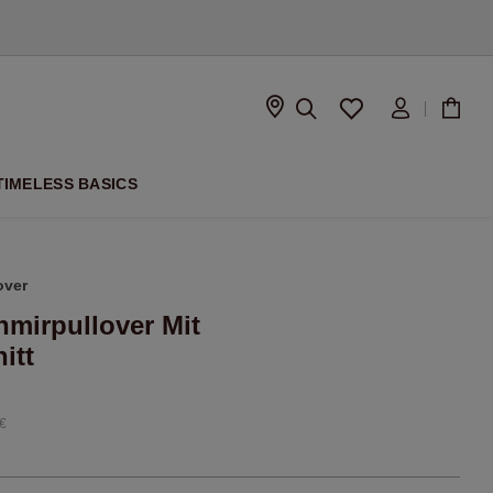
ISON
TIMELESS BASICS
over
mirpullover Mit
itt
€