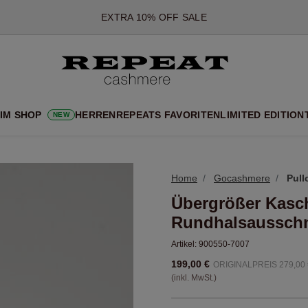
*DIESES ANGEBOT GILT BIS ZUM 12 AUGUST 2026
*GILT NICHT FÜR LIMITED EDITION
*AUSNAHMEN SIND MÖGLICH
NEUE CASHMERE-NEUHEITEN
CHE NEUE STYLES & FRISCHE FARBEN FÜR DIE KOMMENDE SA
 IM SHOP
HERREN
REPEATS FAVORITEN
LIMITED EDITION
NEW
EXTRA 10% OFF SALE
Home
Gocashmere
Pull
Übergrößer Kasch
Rundhalsausschn
Artikel:
900550-7007
199,00 €
ORIGINALPREIS 279,00 
(inkl. MwSt.)