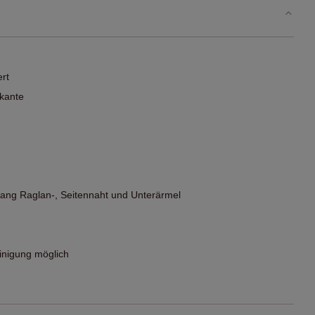
ert
pkante
tlang Raglan-, Seitennaht und Unterärmel
nigung möglich