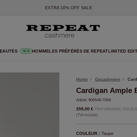
*CETTE OFFRE EST VALABLE JUSQU'AU 12 AOÛT 2026
*NON VALABLE SUR LIMITED EDITION
*EXCEPTIONS PEUVENT S'APPLIQUER
NOUVEAUTÉS EN CACHEMIRE
UX STYLES DOUX ET NOUVELLES COULEURS POUR LA SAISON 
EAUTÉS
HOMME
LES PRÉFÉRÉS DE REPEAT
LIMITED EDI
NEW
EXTRA 10% OFF SALE
Home
Gocashmere
Car
Cardigan Ample 
Article:
900546-7004
359,00 €
PRIX ORIGINAL 559,00 
(TVA incluse)
COULEUR：
Taupe