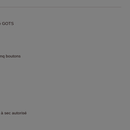
fié GOTS
inq boutons
 à sec autorisé