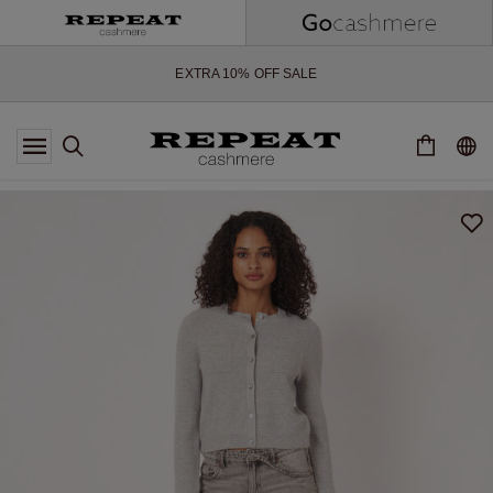
NOUVEAUX STYLES DOUX ET NOUVELLES COULEURS POUR LA
SAISON À VENIR
EXTRA 10% OFF SALE
*CETTE OFFRE EST VALABLE JUSQU'AU 12 AOÛT 2026
*NON VALABLE SUR LIMITED EDITION
*EXCEPTIONS PEUVENT S'APPLIQUER
NOUVEAUTÉS EN CACHEMIRE
NOUVEAUX STYLES DOUX ET NOUVELLES COULEURS POUR LA
SAISON À VENIR
EXTRA 10% OFF SALE