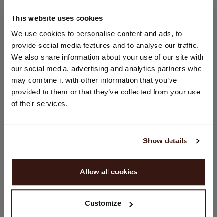
TAILLE & COUPE
This website uses cookies
CHANGER DE PAYS
We use cookies to personalise content and ads, to
ENTRETIEN
provide social media features and to analyse our traffic.
Vous visitez Repeat cashmere depuis Pays - Bas (€).
We also share information about your use of our site with
Souhaitez-vous mettre à jour votre localisation ?
LIVRAISON ET RETOURS
our social media, advertising and analytics partners who
Pays:
may combine it with other information that you’ve
provided to them or that they’ve collected from your use
États-Unis ($)
of their services.
Langue:
VOUS ALLEZ ADORER ÇA
English
Show details
CONTINUER
Allow all cookies
Non, continuez à naviguer en
Pays - Bas (€)
Customize