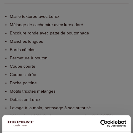
Maille texturée avec Lurex
Mélange de cachemire avec lurex doré
Encolure ronde avec patte de boutonnage
Manches longues
Bords côtelés
Fermeture à bouton
Coupe courte
Coupe cintrée
Poche poitrine
Motifs tricotés mélangés
Détails en Lurex
Lavage à la main, nettoyage à sec autorisé
90% Laine / 10% Cachemire organique (certifié GOTS)