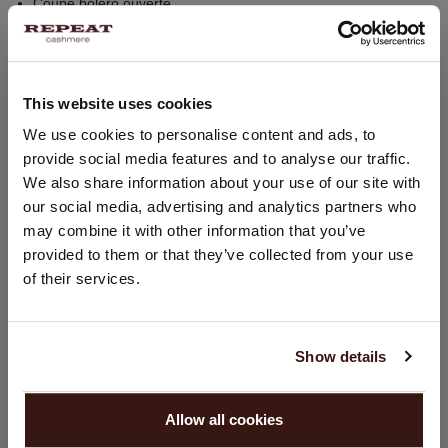
Coupe boléro ouverte
Coupe décontractée
Corps tricoté en une seule pièce
Lavage à la main, nettoyage à sec autorisé
This website uses cookies
100% Cachemire organique (certifié GOTS)
CHANGER DE PAYS
We use cookies to personalise content and ads, to
provide social media features and to analyse our traffic.
Vous visitez Repeat cashmere depuis Pays - Bas (€).
We also share information about your use of our site with
Souhaitez-vous mettre à jour votre localisation ?
TAILLE & COUPE
our social media, advertising and analytics partners who
Pays:
may combine it with other information that you’ve
ENTRETIEN
provided to them or that they’ve collected from your use
États-Unis ($)
of their services.
Langue:
LIVRAISON ET RETOURS
English
Show details
CONTINUER
VOUS ALLEZ ADORER ÇA
Allow all cookies
Non, continuez à naviguer en
Pays - Bas (€)