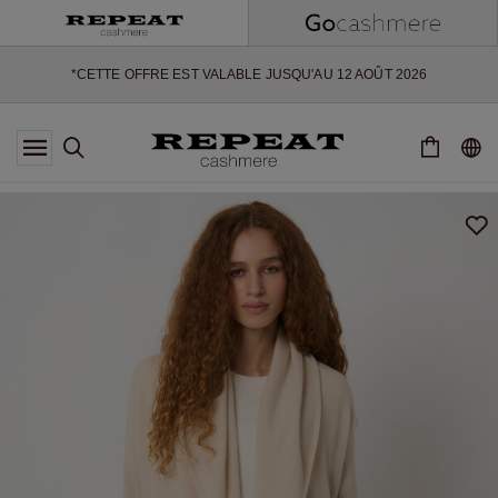
NOUVEAUX STYLES DOUX ET NOUVELLES COULEURS POUR LA
SAISON À VENIR
EXTRA 10% OFF SALE
*CETTE OFFRE EST VALABLE JUSQU'AU 12 AOÛT 2026
*NON VALABLE SUR LIMITED EDITION
*EXCEPTIONS PEUVENT S'APPLIQUER
NOUVEAUTÉS EN CACHEMIRE
NOUVEAUX STYLES DOUX ET NOUVELLES COULEURS POUR LA
SAISON À VENIR
EXTRA 10% OFF SALE