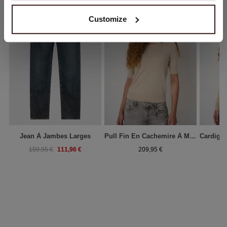
Customize
Jean À Jambes Larges
Pull Fin En Cachemire À Manches Courtes
111,96 €
159,95 €
209,95 €