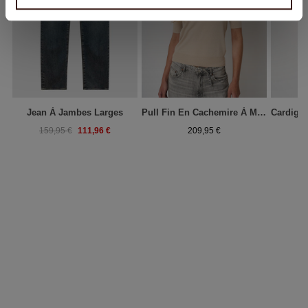
Jean À Jambes Larges
Pull Fin En Cachemire À Manches Courtes
111,96 €
159,95 €
209,95 €