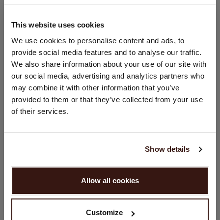
100% Cachemire organique (certifié GOTS)
This website uses cookies
CHANGER DE PAYS
We use cookies to personalise content and ads, to
TAILLE & COUPE
provide social media features and to analyse our traffic.
Vous visitez Repeat cashmere depuis Pays - Bas (€).
We also share information about your use of our site with
Souhaitez-vous mettre à jour votre localisation ?
ENTRETIEN
our social media, advertising and analytics partners who
Pays:
may combine it with other information that you’ve
provided to them or that they’ve collected from your use
LIVRAISON ET RETOURS
États-Unis ($)
of their services.
Langue:
English
Show details
VOUS ALLEZ ADORER ÇA
CONTINUER
Allow all cookies
Non, continuez à naviguer en
Pays - Bas (€)
Customize