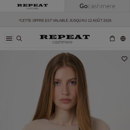
NOUVEAUX STYLES DOUX ET NOUVELLES COULEURS POUR LA
SAISON À VENIR
EXTRA 10% OFF SALE
*CETTE OFFRE EST VALABLE JUSQU'AU 12 AOÛT 2026
*NON VALABLE SUR LIMITED EDITION
*EXCEPTIONS PEUVENT S'APPLIQUER
NOUVEAUTÉS EN CACHEMIRE
NOUVEAUX STYLES DOUX ET NOUVELLES COULEURS POUR LA
SAISON À VENIR
EXTRA 10% OFF SALE