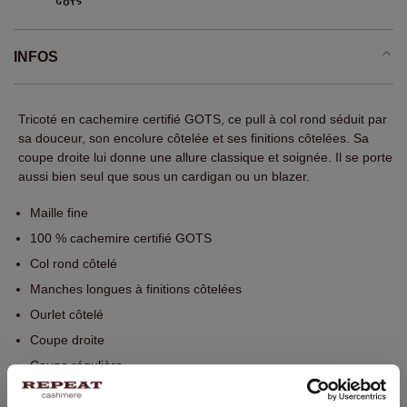
INFOS
Tricoté en cachemire certifié GOTS, ce pull à col rond séduit par
sa douceur, son encolure côtelée et ses finitions côtelées. Sa
coupe droite lui donne une allure classique et soignée. Il se porte
aussi bien seul que sous un cardigan ou un blazer.
Maille fine
100 % cachemire certifié GOTS
Col rond côtelé
Manches longues à finitions côtelées
Ourlet côtelé
Coupe droite
Coupe régulière
Lavage à la main, nettoyage à sec autorisé