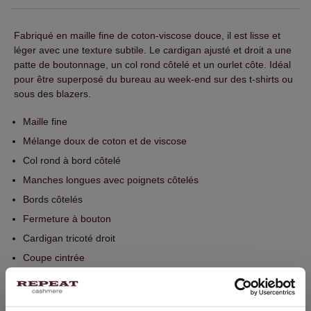
Fabriqué en maille fine de coton-viscose douce, il est lisse et
léger avec une texture subtile. Le cardigan ajusté et droit a une
patte de boutonnage, un col rond côtelé et un ourlet côte. Idéal
pour être superposé du bureau au week-end sur des t-shirts ou
sous des blazers.
Maille fine
Mélange doux de coton et de viscose
Col rond à bord côtelé
Manches longues avec poignets côtelés
Bords côtelés
Fermeture à bouton
Cardigan tricoté droit
Coupe cintrée
Lavage à la main. Nettoyage à sec possible.
60% Coton / 40% Viscose