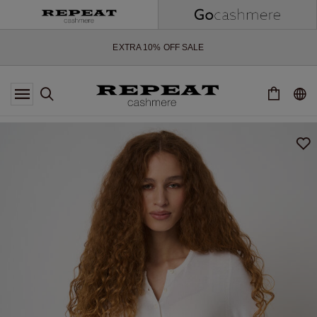
NOUVEAUX STYLES DOUX ET NOUVELLES COULEURS POUR LA
SAISON À VENIR
EXTRA 10% OFF SALE
*CETTE OFFRE EST VALABLE JUSQU'AU 12 AOÛT 2026
*NON VALABLE SUR LIMITED EDITION
*EXCEPTIONS PEUVENT S'APPLIQUER
NOUVEAUTÉS EN CACHEMIRE
NOUVEAUX STYLES DOUX ET NOUVELLES COULEURS POUR LA
SAISON À VENIR
EXTRA 10% OFF SALE