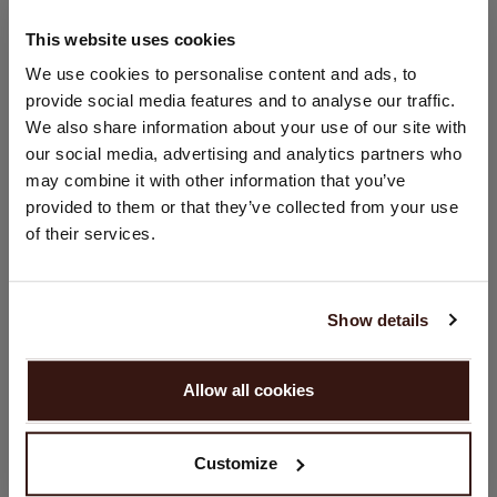
This website uses cookies
TAILLE & COUPE
CHANGER DE PAYS
We use cookies to personalise content and ads, to
provide social media features and to analyse our traffic.
Vous visitez Repeat cashmere depuis Pays - Bas (€).
ENTRETIEN
We also share information about your use of our site with
Souhaitez-vous mettre à jour votre localisation ?
our social media, advertising and analytics partners who
Pays:
may combine it with other information that you’ve
LIVRAISON ET RETOURS
provided to them or that they’ve collected from your use
États-Unis ($)
of their services.
Langue:
English
VOUS ALLEZ ADORER ÇA
Show details
CONTINUER
Allow all cookies
Non, continuez à naviguer en
Pays - Bas (€)
Customize