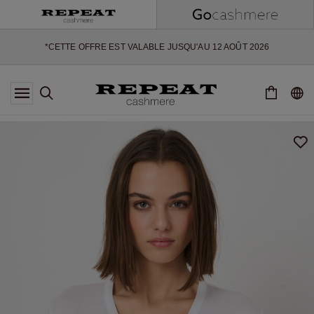
NOUVEAUX STYLES DOUX ET NOUVELLES COULEURS POUR LA
SAISON À VENIR
EXTRA 10% OFF SALE
*CETTE OFFRE EST VALABLE JUSQU'AU 12 AOÛT 2026
*NON VALABLE SUR LIMITED EDITION
*EXCEPTIONS PEUVENT S'APPLIQUER
NOUVEAUTÉS EN CACHEMIRE
NOUVEAUX STYLES DOUX ET NOUVELLES COULEURS POUR LA
SAISON À VENIR
EXTRA 10% OFF SALE