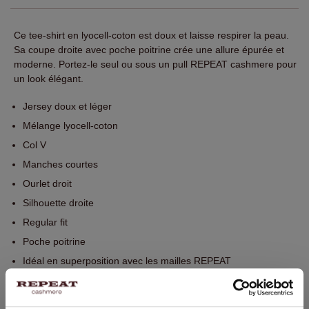
Ce tee-shirt en lyocell-coton est doux et laisse respirer la peau.
Sa coupe droite avec poche poitrine crée une allure épurée et
moderne. Portez-le seul ou sous un pull REPEAT cashmere pour
un look élégant.
Jersey doux et léger
Mélange lyocell-coton
Col V
Manches courtes
Ourlet droit
Silhouette droite
Regular fit
Poche poitrine
Idéal en superposition avec les mailles REPEAT
Lavage à la main. Nettoyage à sec possible.
67% Lyocell / 33% Coton