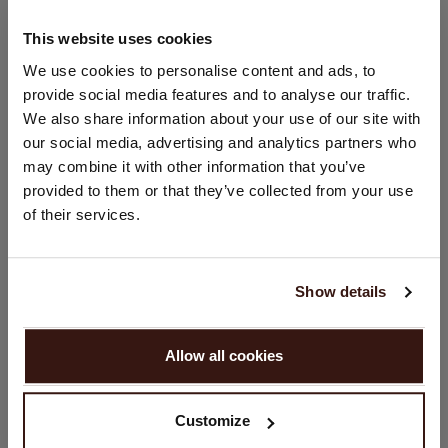
This website uses cookies
TAILLE & COUPE
CHANGER DE PAYS
We use cookies to personalise content and ads, to
provide social media features and to analyse our traffic.
Vous visitez Repeat cashmere depuis Pays - Bas (€).
We also share information about your use of our site with
ENTRETIEN
Souhaitez-vous mettre à jour votre localisation ?
our social media, advertising and analytics partners who
Pays:
may combine it with other information that you’ve
LIVRAISON ET RETOURS
provided to them or that they’ve collected from your use
États-Unis ($)
of their services.
Langue:
English
VOUS ALLEZ ADORER ÇA
Show details
CONTINUER
Allow all cookies
Non, continuez à naviguer en
Pays - Bas (€)
Customize