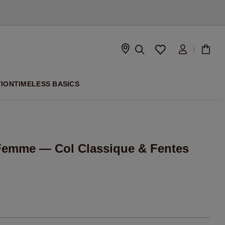
À VENIR
TION
TIMELESS BASICS
Femme — Col Classique & Fentes