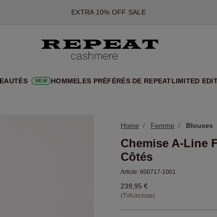
*CETTE OFFRE EST VALABLE JUSQU'AU 12 AOÛT 2026
*NON VALABLE SUR LIMITED EDITION
*EXCEPTIONS PEUVENT S'APPLIQUER
NOUVEAUTÉS EN CACHEMIRE
UX STYLES DOUX ET NOUVELLES COULEURS POUR LA SAISON 
EAUTÉS
HOMME
LES PRÉFÉRÉS DE REPEAT
LIMITED EDI
NEW
EXTRA 10% OFF SALE
Home
Femme
Blouses
Chemise A-Line 
Côtés
Article:
600717-1001
239,95 €
(TVA incluse)