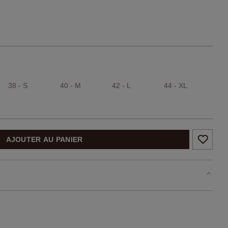
38 - S
40 - M
42 - L
44 - XL
AJOUTER AU PANIER