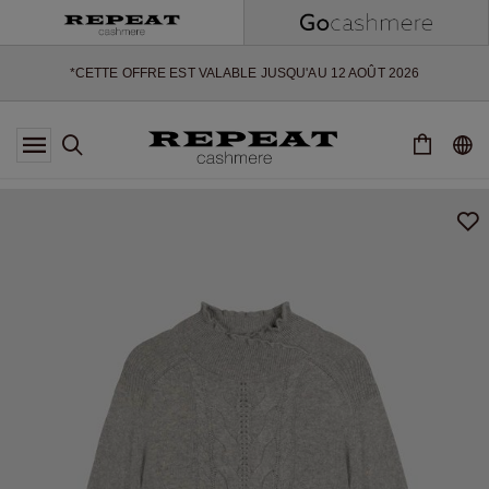
NOUVEAUX STYLES DOUX ET NOUVELLES COULEURS POUR LA
SAISON À VENIR
EXTRA 10% OFF SALE
*CETTE OFFRE EST VALABLE JUSQU'AU 12 AOÛT 2026
*NON VALABLE SUR LIMITED EDITION
*EXCEPTIONS PEUVENT S'APPLIQUER
NOUVEAUTÉS EN CACHEMIRE
NOUVEAUX STYLES DOUX ET NOUVELLES COULEURS POUR LA
SAISON À VENIR
EXTRA 10% OFF SALE