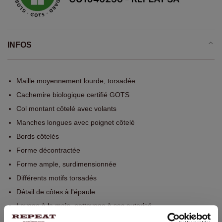
INFOS
Maille moyennement lourde, torsadée
Cachemire biologique certifié GOTS
Col montant côtelé avec volants
Manches longues avec poignet côtelé
Bords côtelés
Forme décontractée
Forme ample, surdimensionnée
Différents motifs torsadés
Détail de côtes à l'épaule
Lavage à la main, nettoyage à sec autorisé
100% Cachemire organique (certifié GOTS)