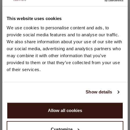
This website uses cookies
TAILLE & COUPE
CHANGER DE PAYS
We use cookies to personalise content and ads, to
provide social media features and to analyse our traffic.
ENTRETIEN
Vous visitez Repeat cashmere depuis Pays - Bas (€).
We also share information about your use of our site with
Souhaitez-vous mettre à jour votre localisation ?
our social media, advertising and analytics partners who
Pays:
LIVRAISON ET RETOURS
may combine it with other information that you’ve
provided to them or that they’ve collected from your use
États-Unis ($)
of their services.
Langue:
VOUS ALLEZ ADORER ÇA
English
Show details
CONTINUER
Allow all cookies
Non, continuez à naviguer en
Pays - Bas (€)
Customize