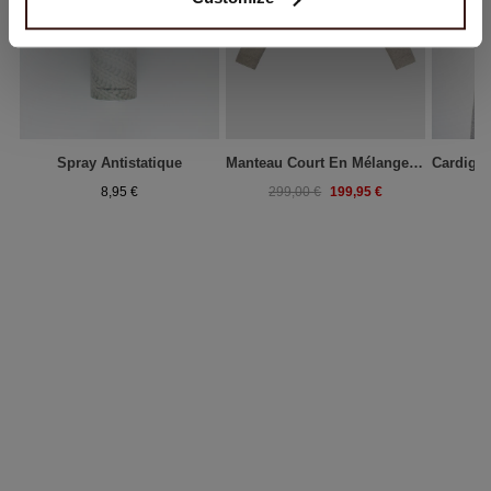
Spray Antistatique
Manteau Court En Mélange De Laine
199,95 €
8,95 €
299,00 €